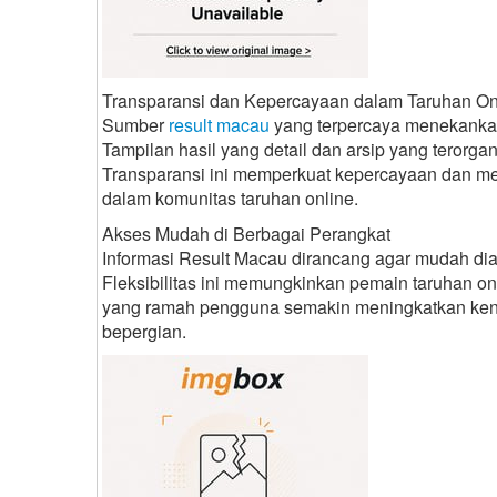
Transparansi dan Kepercayaan dalam Taruhan On
Sumber
result macau
yang terpercaya menekankan 
Tampilan hasil yang detail dan arsip yang teror
Transparansi ini memperkuat kepercayaan dan men
dalam komunitas taruhan online.
Akses Mudah di Berbagai Perangkat
Informasi Result Macau dirancang agar mudah dia
Fleksibilitas ini memungkinkan pemain taruhan on
yang ramah pengguna semakin meningkatkan ken
bepergian.