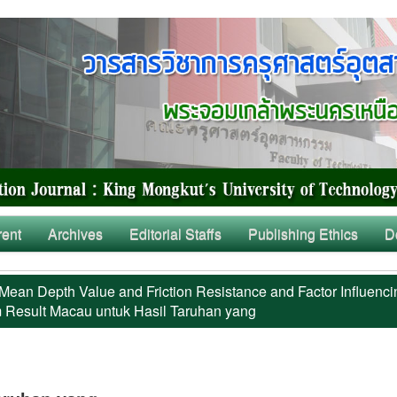
rent
Archives
Editorial Staffs
Publishing Ethics
D
Mean Depth Value and Friction Resistance and Factor Influenci
m Result Macau untuk Hasil Taruhan yang