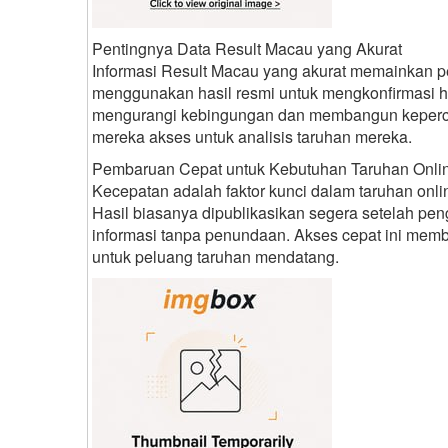
Pentingnya Data Result Macau yang Akurat
Informasi Result Macau yang akurat memainkan per
menggunakan hasil resmi untuk mengkonfirmasi ha
mengurangi kebingungan dan membangun keperca
mereka akses untuk analisis taruhan mereka.
Pembaruan Cepat untuk Kebutuhan Taruhan Onli
Kecepatan adalah faktor kunci dalam taruhan onl
Hasil biasanya dipublikasikan segera setelah p
informasi tanpa penundaan. Akses cepat ini memb
untuk peluang taruhan mendatang.