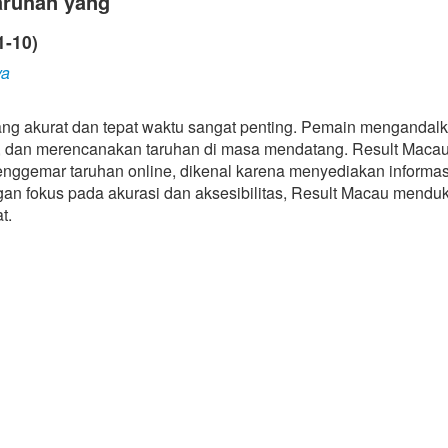
aruhan yang
1-10)
ya
yang akurat dan tepat waktu sangat penting. Pemain mengandal
en, dan merencanakan taruhan di masa mendatang. Result Macau
penggemar taruhan online, dikenal karena menyediakan informa
engan fokus pada akurasi dan aksesibilitas, Result Macau mendu
t.