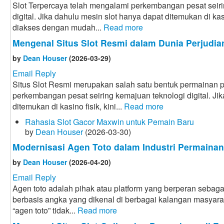
Slot Terpercaya telah mengalami perkembangan pesat seir
digital. Jika dahulu mesin slot hanya dapat ditemukan di kasi
diakses dengan mudah...
Read more
Mengenal Situs Slot Resmi dalam Dunia Perjudi
by
Dean Houser
(2026-03-29)
Email Reply
Situs Slot Resmi merupakan salah satu bentuk permainan 
perkembangan pesat seiring kemajuan teknologi digital. Ji
ditemukan di kasino fisik, kini...
Read more
Rahasia Slot Gacor Maxwin untuk Pemain Baru
by
Dean Houser
(2026-03-30)
Modernisasi Agen Toto dalam Industri Permaina
by
Dean Houser
(2026-04-20)
Email Reply
Agen toto adalah pihak atau platform yang berperan sebag
berbasis angka yang dikenal di berbagai kalangan masyarak
“agen toto” tidak...
Read more