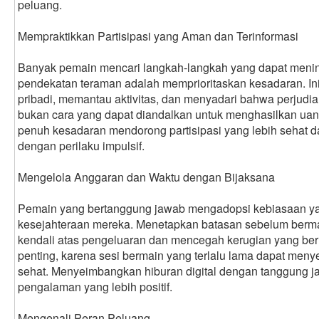
peluang.
Mempraktikkan Partisipasi yang Aman dan Terinformasi
Banyak pemain mencari langkah-langkah yang dapat menin
pendekatan teraman adalah memprioritaskan kesadaran. I
pribadi, memantau aktivitas, dan menyadari bahwa perjudi
bukan cara yang dapat diandalkan untuk menghasilkan ua
penuh kesadaran mendorong partisipasi yang lebih sehat da
dengan perilaku impulsif.
Mengelola Anggaran dan Waktu dengan Bijaksana
Pemain yang bertanggung jawab mengadopsi kebiasaan y
kesejahteraan mereka. Menetapkan batasan sebelum ber
kendali atas pengeluaran dan mencegah kerugian yang be
penting, karena sesi bermain yang terlalu lama dapat menye
sehat. Menyeimbangkan hiburan digital dengan tanggung 
pengalaman yang lebih positif.
Mengenali Peran Peluang