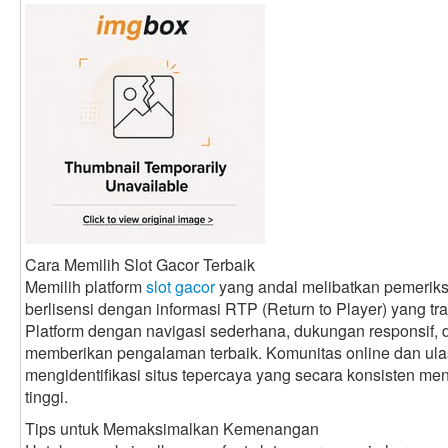
Cara Memilih Slot Gacor Terbaik
Memilih platform
slot gacor
yang andal melibatkan pemeriksaan
berlisensi dengan informasi RTP (Return to Player) yang t
Platform dengan navigasi sederhana, dukungan responsif,
memberikan pengalaman terbaik. Komunitas online dan u
mengidentifikasi situs tepercaya yang secara konsisten 
tinggi.
Tips untuk Memaksimalkan Kemenangan