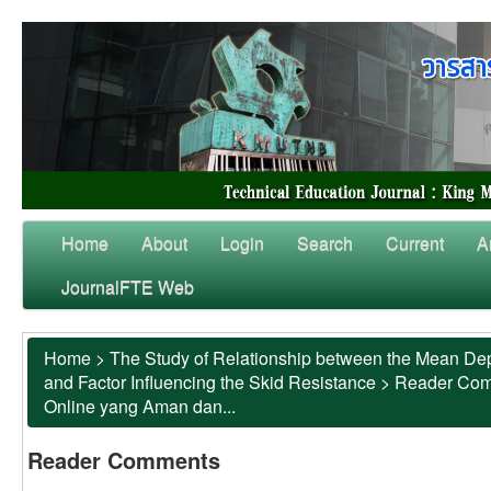
Home
About
Login
Search
Current
A
JournalFTE Web
Home
>
The Study of Relationship between the Mean Dep
and Factor Influencing the Skid Resistance
>
Reader Co
Online yang Aman dan...
Reader Comments