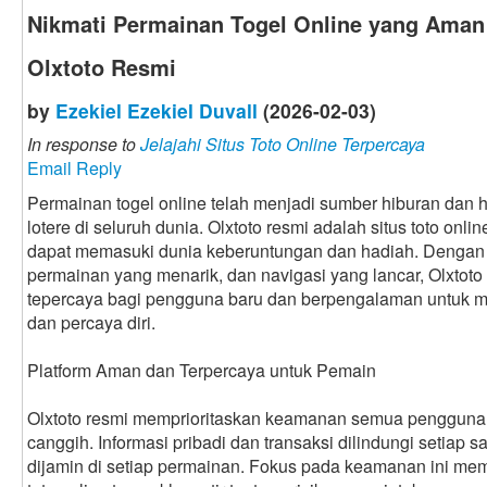
Nikmati Permainan Togel Online yang Aman
Olxtoto Resmi
by
Ezekiel Ezekiel Duvall
(2026-02-03)
In response to
Jelajahi Situs Toto Online Terpercaya
Email Reply
Permainan togel online telah menjadi sumber hiburan dan h
lotere di seluruh dunia. Olxtoto resmi adalah situs toto onli
dapat memasuki dunia keberuntungan dan hadiah. Dengan 
permainan yang menarik, dan navigasi yang lancar, Olxto
tepercaya bagi pengguna baru dan berpengalaman untuk m
dan percaya diri.
Platform Aman dan Terpercaya untuk Pemain
Olxtoto resmi memprioritaskan keamanan semua pengguna
canggih. Informasi pribadi dan transaksi dilindungi setiap 
dijamin di setiap permainan. Fokus pada keamanan ini m