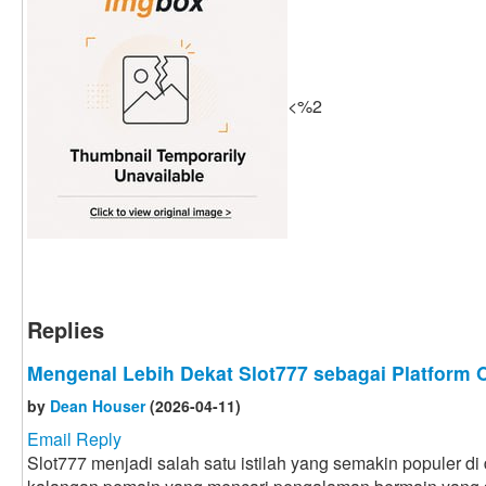
<%2
Replies
Mengenal Lebih Dekat Slot777 sebagai Platform 
by
Dean Houser
(2026-04-11)
Email Reply
Slot777 menjadi salah satu istilah yang semakin populer di 