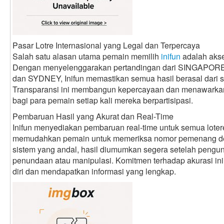
Pasar Lotre Internasional yang Legal dan Terpercaya
Salah satu alasan utama pemain memilih
inifun
adalah akse
Dengan menyelenggarakan pertandingan dari SINGAP
dan SYDNEY, Inifun memastikan semua hasil berasal dari s
Transparansi ini membangun kepercayaan dan menawarkan
bagi para pemain setiap kali mereka berpartisipasi.
Pembaruan Hasil yang Akurat dan Real-Time
Inifun menyediakan pembaruan real-time untuk semua lote
memudahkan pemain untuk memeriksa nomor pemenang de
sistem yang andal, hasil diumumkan segera setelah pengun
penundaan atau manipulasi. Komitmen terhadap akurasi in
diri dan mendapatkan informasi yang lengkap.