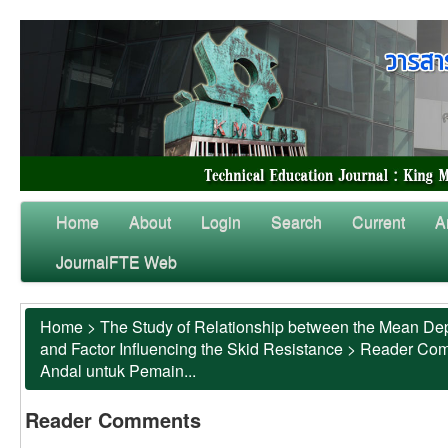
Home
About
Login
Search
Current
A
JournalFTE Web
Home
>
The Study of Relationship between the Mean Dep
and Factor Influencing the Skid Resistance
>
Reader Co
Andal untuk Pemain...
Reader Comments