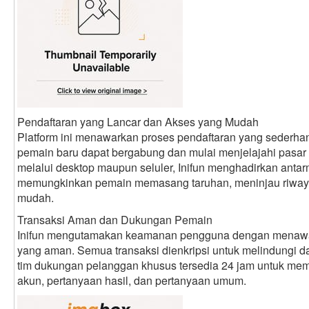
Pendaftaran yang Lancar dan Akses yang Mudah
Platform ini menawarkan proses pendaftaran yang sederha
pemain baru dapat bergabung dan mulai menjelajahi pasar l
melalui desktop maupun seluler, Inifun menghadirkan anta
memungkinkan pemain memasang taruhan, meninjau riwaya
mudah.
Transaksi Aman dan Dukungan Pemain
Inifun mengutamakan keamanan pengguna dengan menawar
yang aman. Semua transaksi dienkripsi untuk melindungi dat
tim dukungan pelanggan khusus tersedia 24 jam untuk m
akun, pertanyaan hasil, dan pertanyaan umum.