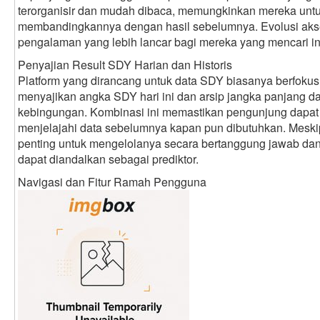
terorganisir dan mudah dibaca, memungkinkan mereka untu
membandingkannya dengan hasil sebelumnya. Evolusi aksesi
pengalaman yang lebih lancar bagi mereka yang mencari inf
Penyajian Result SDY Harian dan Historis
Platform yang dirancang untuk data SDY biasanya berfokus 
menyajikan angka SDY hari ini dan arsip jangka panjang 
kebingungan. Kombinasi ini memastikan pengunjung dapat m
menjelajahi data sebelumnya kapan pun dibutuhkan. Meskip
penting untuk mengelolanya secara bertanggung jawab da
dapat diandalkan sebagai prediktor.
Navigasi dan Fitur Ramah Pengguna