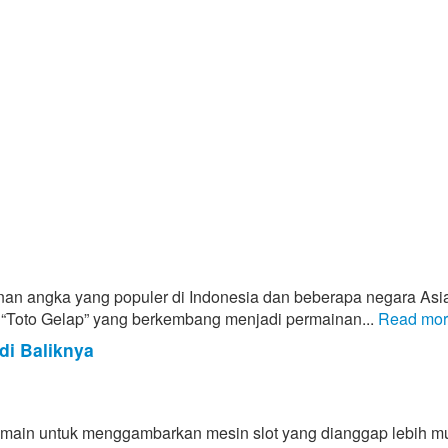
inan angka yang populer di Indonesia dan beberapa negara Asi
i “Toto Gelap” yang berkembang menjadi permainan...
Read mo
di Baliknya
 pemain untuk menggambarkan mesin slot yang dianggap lebih 