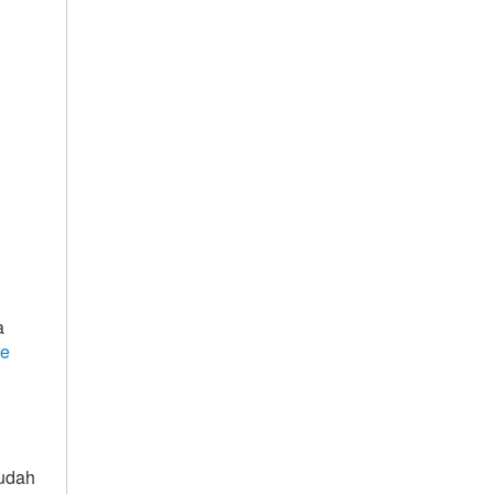
a
re
mudah