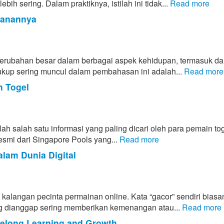
 sering. Dalam praktiknya, istilah ini tidak...
Read more
yanannya
perubahan besar dalam berbagai aspek kehidupan, termasuk d
cukup sering muncul dalam pembahasan ini adalah...
Read more
n Togel
ah salah satu informasi yang paling dicari oleh para pemain to
resmi dari Singapore Pools yang...
Read more
lam Dunia Digital
di kalangan pecinta permainan online. Kata “gacor” sendiri bias
 dianggap sering memberikan kemenangan atau...
Read more
felong Learning and Growth