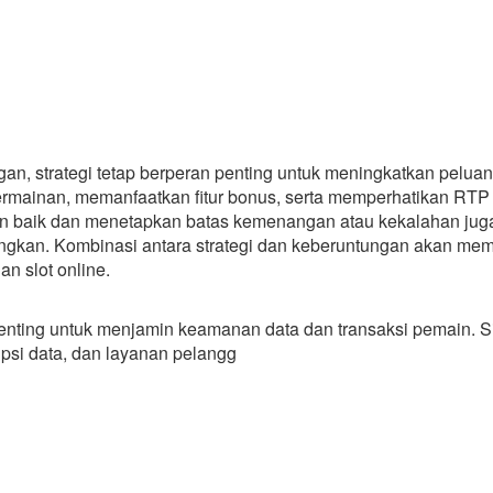
an, strategi tetap berperan penting untuk meningkatkan pelua
mainan, memanfaatkan fitur bonus, serta memperhatikan RTP 
ngan baik dan menetapkan batas kemenangan atau kekalahan jug
ngkan. Kombinasi antara strategi dan keberuntungan akan me
n slot online.
 penting untuk menjamin keamanan data dan transaksi pemain. S
ripsi data, dan layanan pelangg