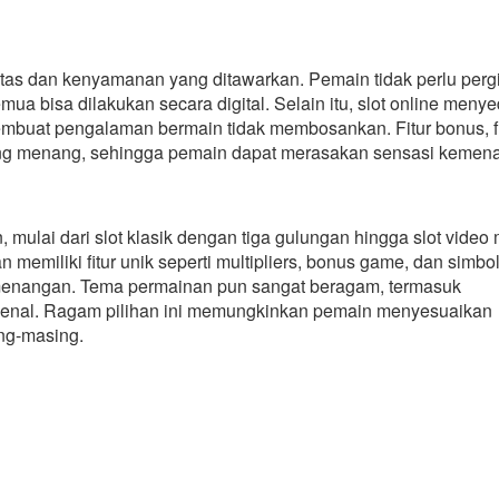
litas dan kenyamanan yang ditawarkan. Pemain tidak perlu perg
mua bisa dilakukan secara digital. Selain itu, slot online meny
embuat pengalaman bermain tidak membosankan. Fitur bonus, f
uang menang, sehingga pemain dapat merasakan sensasi kemen
, mulai dari slot klasik dengan tiga gulungan hingga slot video
memiliki fitur unik seperti multipliers, bonus game, dan simbol 
menangan. Tema permainan pun sangat beragam, termasuk
terkenal. Ragam pilihan ini memungkinkan pemain menyesuaikan
ng-masing.