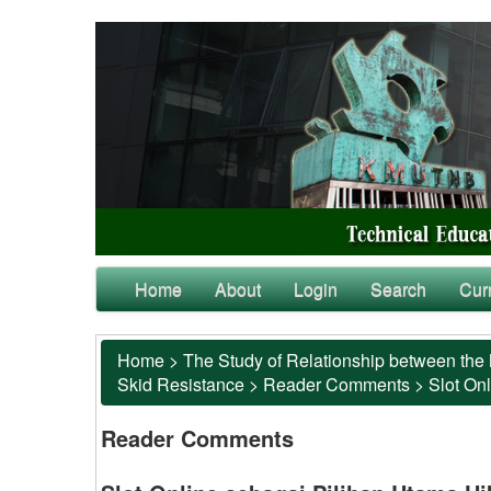
Home
About
Login
Search
Cur
Home
>
The Study of Relationship between the 
Skid Resistance
>
Reader Comments
>
Slot On
Reader Comments