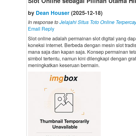
Slot Online sebagai Pilihan Utama Hi
by
Dean Houser
(2025-12-18)
In response to
Jelajahi Situs Toto Online Terperca
Email Reply
Slot online adalah permainan slot digital yang 
koneksi internet. Berbeda dengan mesin slot tradi
mana saja dan kapan saja. Konsep permainan tet
simbol tertentu, namun kini dilengkapi dengan graf
meningkatkan keseruan bermain.