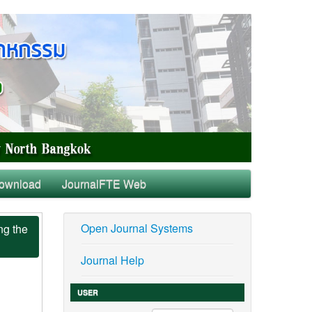
ownload
JournalFTE Web
Open Journal Systems
ng the
Journal Help
USER