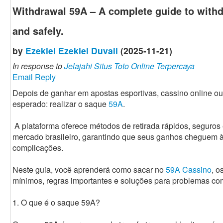
Withdrawal 59A – A complete guide to with
and safely.
by
Ezekiel Ezekiel Duvall
(2025-11-21)
In response to
Jelajahi Situs Toto Online Terpercaya
Email Reply
Depois de ganhar em apostas esportivas, cassino online o
esperado: realizar o saque
59A
.
A plataforma oferece métodos de retirada rápidos, seguros
mercado brasileiro, garantindo que seus ganhos cheguem 
complicações.
Neste guia, você aprenderá como sacar no
59A Cassino
, o
mínimos, regras importantes e soluções para problemas co
1. O que é o saque 59A?