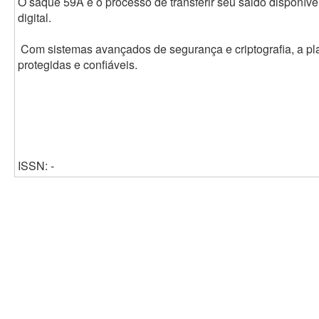
O saque 59A é o processo de transferir seu saldo disponível
digital.
Com sistemas avançados de segurança e criptografia, a pla
protegidas e confiáveis.
ISSN: -