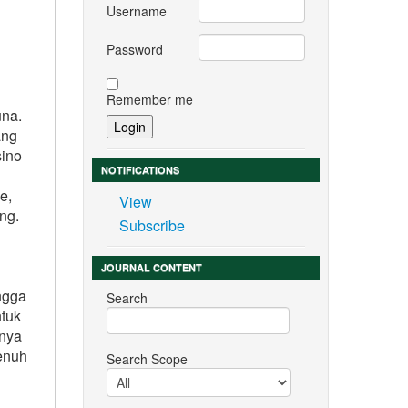
Username
Password
Remember me
una.
ang
sino
NOTIFICATIONS
e,
View
ng.
Subscribe
JOURNAL CONTENT
ingga
Search
ntuk
knya
enuh
Search Scope