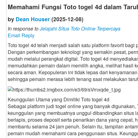
Memahami Fungsi Toto togel 4d dalam Taru
by
Dean Houser
(2025-12-08)
In response to
Jelajahi Situs Toto Online Terpercaya
Email Reply
Toto togel 4d telah menjadi salah satu platform favorit bagi
Dengan perkembangan teknologi yang semakin pesat, perma
mudah melalui perangkat digital. Toto togel 4d menyediakan
memudahkan pemain dalam memilih angka, melihat hasil ke
secara aman. Kepopuleran ini tidak lepas dari kenyamana
sehingga pemain merasa lebih tenang saat melakukan taru
Keunggulan Utama yang Dimiliki Toto togel 4d
Sebagai platform judi togel online yang banyak digunakan,
keunggulan yang membuatnya unggul dibandingkan situs la
berlapis, proses deposit serta penarikan dana yang cepat,
membantu selama 24 jam penuh. Selain itu, tampilan ant
pemain mudah memahami cara penggunaan situs. Keunggul