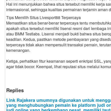
Hal ini menunjukkan bahwa situs tersebut memiliki kerja 
internasional, sehingga kualitas permainan terjamin aman 
Tips Memilih Situs Livesport88 Terpercaya
Memastikan situs benar-benar terpercaya tentu membutuhk
apakah situs tersebut memiliki lisensi resmi dari lembaga
atau BMM Testlabs. Lisensi menjadi bukti bahwa situs ber
keadilan. Kedua, pastikan metode pembayaran yang disedia
terpercaya tidak akan mempersulit transaksi pemain, terut
kemenangan.
Ketiga, perhatikan fitur keamanan seperti enkripsi SSL, ya
agar tidak bocor. Keempat, lihat reputasi situs melalui komu
Replies
Link Rajakera umumnya digunakan untuk mengga
yang menghubungkan pemain ke platform judi onl
judi online yang berkembang pesat, memiliki taut