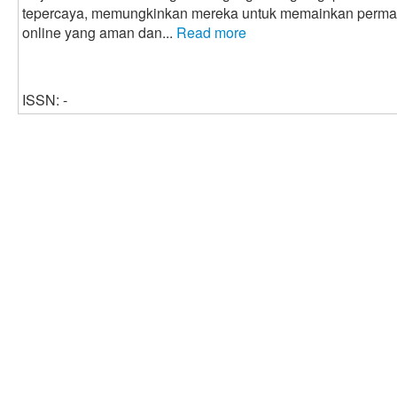
tepercaya, memungkinkan mereka untuk memainkan permainan
online yang aman dan...
Read more
ISSN: -