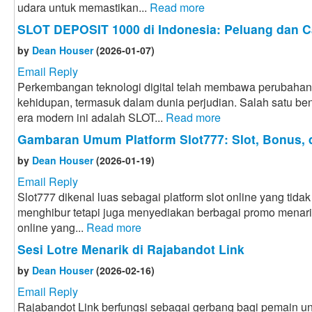
udara untuk memastikan...
Read more
SLOT DEPOSIT 1000 di Indonesia: Peluang dan 
by
Dean Houser
(2026-01-07)
Email Reply
Perkembangan teknologi digital telah membawa perubahan
kehidupan, termasuk dalam dunia perjudian. Salah satu ben
era modern ini adalah SLOT...
Read more
Gambaran Umum Platform Slot777: Slot, Bonus, 
by
Dean Houser
(2026-01-19)
Email Reply
Slot777 dikenal luas sebagai platform slot online yang t
menghibur tetapi juga menyediakan berbagai promo menarik
online yang...
Read more
Sesi Lotre Menarik di Rajabandot Link
by
Dean Houser
(2026-02-16)
Email Reply
Rajabandot Link berfungsi sebagai gerbang bagi pemain un