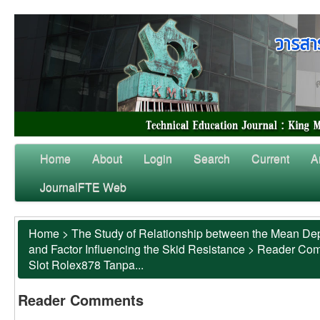
Home
About
Login
Search
Current
A
JournalFTE Web
Home
>
The Study of Relationship between the Mean Dep
and Factor Influencing the Skid Resistance
>
Reader Co
Slot Rolex878 Tanpa...
Reader Comments