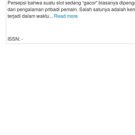
Persepsi bahwa suatu slot sedang “gacor” biasanya dipenga
dan pengalaman pribadi pemain. Salah satunya adalah ke
terjadi dalam waktu...
Read more
ISSN: -