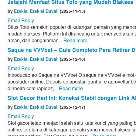
Jelajahi Manfaat Situs Toto yang Mudah Diakses
by
Ezekiel Ezekiel Duvall
(2025-11-15)
Email Reply
Situs Toto semakin populer di kalangan pemain yang mencar
mudah diakses. Platform ini dirancang untuk menyediakan a
aman, dan pengalaman...
Read more
Saque na VVVbet – Guia Completo Para Retirar D
by
Ezekiel Ezekiel Duvall
(2025-12-16)
Email Reply
Introdução ao Saque na VVVbet O saque na VVVbet é mối 
apostador online. Depois de apostar, ganhar e aproveitar bô
dinheiro com rapidez,...
Read more
Slot Gacor Hari Ini: Koneksi Stabil dengan Link Al
by
Ezekiel Ezekiel Duvall
(2025-12-17)
Email Reply
Slot gacor tetap menjadi salah satu kata kunci yang paling
online, terutama di kalangan pemain yang mencari akses l