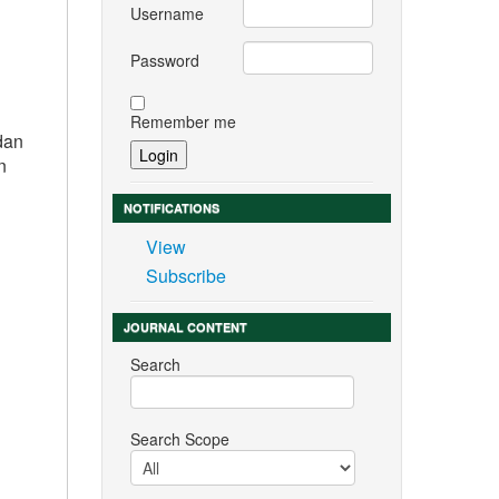
Username
Password
Remember me
dan
n
NOTIFICATIONS
View
Subscribe
JOURNAL CONTENT
Search
Search Scope