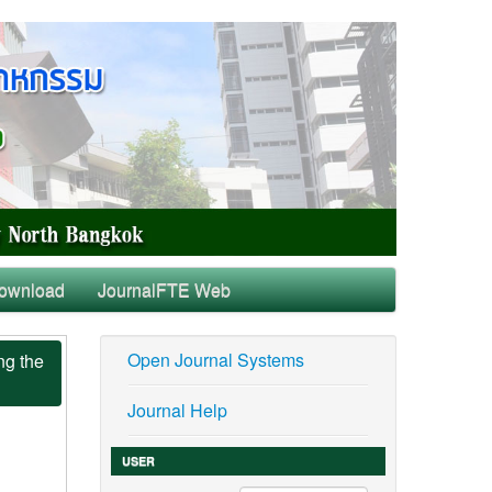
ownload
JournalFTE Web
Open Journal Systems
ng the
Journal Help
USER