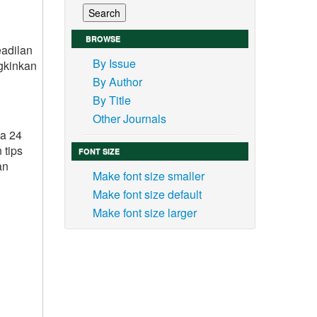
BROWSE
eadilan
By Issue
gkinkan
By Author
By Title
Other Journals
ia 24
 tips
FONT SIZE
an
Make font size smaller
Make font size default
Make font size larger