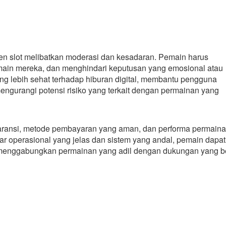
en slot melibatkan moderasi dan kesadaran. Pemain harus
main mereka, dan menghindari keputusan yang emosional atau
ng lebih sehat terhadap hiburan digital, membantu pengguna
gurangi potensi risiko yang terkait dengan permainan yang
ransi, metode pembayaran yang aman, dan performa permain
ar operasional yang jelas dan sistem yang andal, pemain dapat
a menggabungkan permainan yang adil dengan dukungan yang b