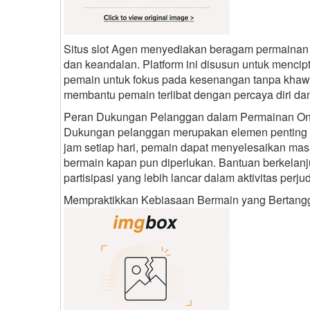
Situs slot Agen menyediakan beragam permainan s
dan keandalan. Platform ini disusun untuk menc
pemain untuk fokus pada kesenangan tanpa khawat
membantu pemain terlibat dengan percaya diri dan
Peran Dukungan Pelanggan dalam Permainan On
Dukungan pelanggan merupakan elemen penting da
jam setiap hari, pemain dapat menyelesaikan ma
bermain kapan pun diperlukan. Bantuan berkelan
partisipasi yang lebih lancar dalam aktivitas perjud
Mempraktikkan Kebiasaan Bermain yang Bertan