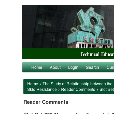
Home
About
Login
Search
Cur
Home
>
The Study of Relationship between the 
Skid Resistance
>
Reader Comments
>
Slot Be
Reader Comments