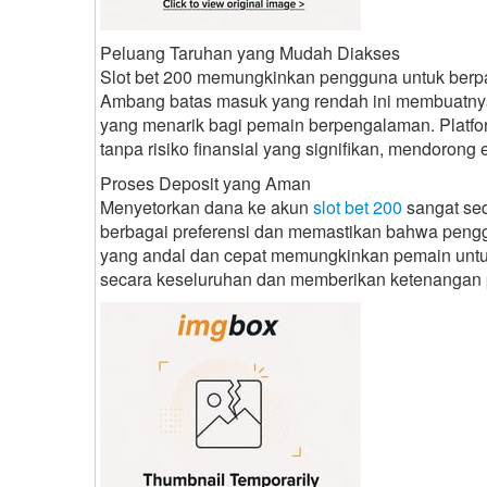
Peluang Taruhan yang Mudah Diakses
Slot bet 200 memungkinkan pengguna untuk berpar
Ambang batas masuk yang rendah ini membuatny
yang menarik bagi pemain berpengalaman. Platfo
tanpa risiko finansial yang signifikan, mendoro
Proses Deposit yang Aman
Menyetorkan dana ke akun
slot bet 200
sangat se
berbagai preferensi dan memastikan bahwa peng
yang andal dan cepat memungkinkan pemain unt
secara keseluruhan dan memberikan ketenangan p