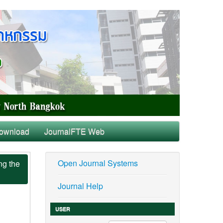
ownload
JournalFTE Web
Open Journal Systems
ng the
Journal Help
USER