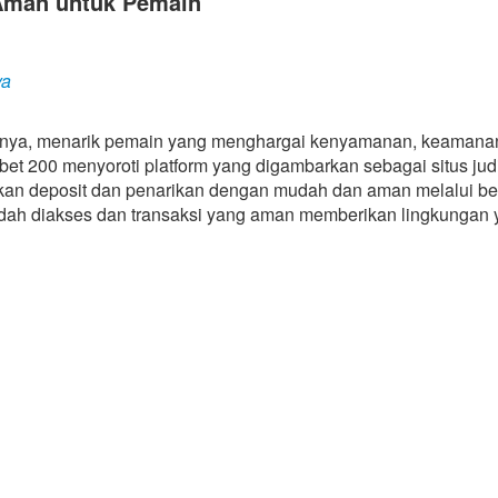
 Aman untuk Pemain
ya
tasnya, menarik pemain yang menghargai kenyamanan, keamana
bet 200 menyoroti platform yang digambarkan sebagai situs judi
an deposit dan penarikan dengan mudah dan aman melalui be
ah diakses dan transaksi yang aman memberikan lingkungan 