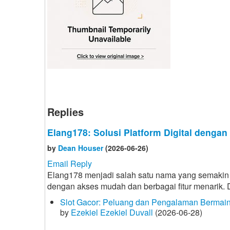
Replies
Elang178: Solusi Platform Digital denga
by
Dean Houser
(2026-06-26)
Email Reply
Elang178 menjadi salah satu nama yang semakin di
dengan akses mudah dan berbagai fitur menarik. D
Slot Gacor: Peluang dan Pengalaman Bermain
by
Ezekiel Ezekiel Duvall
(2026-06-28)