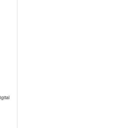
gital