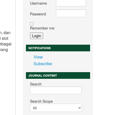
Username
Password
Remember me
n, dan
 slot
rbagai
NOTIFICATIONS
yang
View
Subscribe
JOURNAL CONTENT
Search
Search Scope