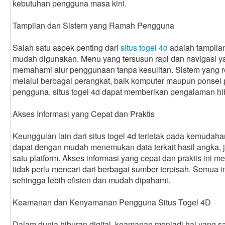
kebutuhan pengguna masa kini.
Tampilan dan Sistem yang Ramah Pengguna
Salah satu aspek penting dari
situs togel 4d
adalah tampila
mudah digunakan. Menu yang tersusun rapi dan navigasi 
memahami alur penggunaan tanpa kesulitan. Sistem yang 
melalui berbagai perangkat, baik komputer maupun ponsel 
pengguna, situs togel 4d dapat memberikan pengalaman hi
Akses Informasi yang Cepat dan Praktis
Keunggulan lain dari situs togel 4d terletak pada kemuda
dapat dengan mudah menemukan data terkait hasil angka, 
satu platform. Akses informasi yang cepat dan praktis ini 
tidak perlu mencari dari berbagai sumber terpisah. Semua i
sehingga lebih efisien dan mudah dipahami.
Keamanan dan Kenyamanan Pengguna Situs Togel 4D
Dalam dunia hiburan digital, keamanan menjadi hal yang san