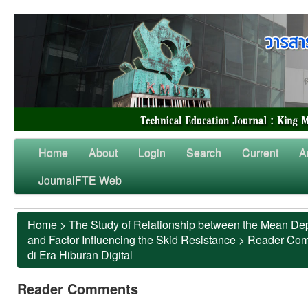
Home
About
Login
Search
Current
A
JournalFTE Web
Home
>
The Study of Relationship between the Mean Dep
and Factor Influencing the Skid Resistance
>
Reader Co
di Era Hiburan Digital
Reader Comments