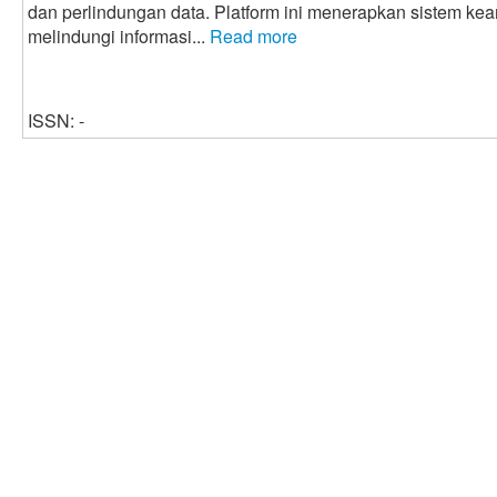
dan perlindungan data. Platform ini menerapkan sistem k
melindungi informasi...
Read more
ISSN: -