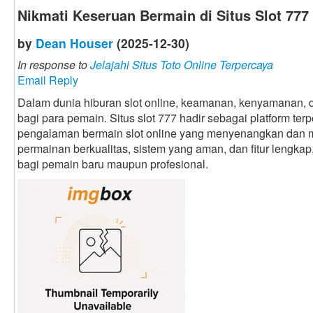
Nikmati Keseruan Bermain di Situs Slot 777
by
Dean Houser
(2025-12-30)
In response to
Jelajahi Situs Toto Online Terpercaya
Email Reply
Dalam dunia hiburan slot online, keamanan, kenyamanan, 
bagi para pemain. Situs slot 777 hadir sebagai platform t
pengalaman bermain slot online yang menyenangkan dan
permainan berkualitas, sistem yang aman, dan fitur lengkap, 
bagi pemain baru maupun profesional.