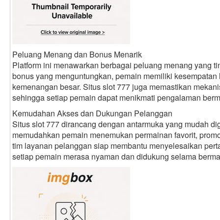
Peluang Menang dan Bonus Menarik
Platform ini menawarkan berbagai peluang menang yang ting
bonus yang menguntungkan, pemain memiliki kesempatan l
kemenangan besar. Situs slot 777 juga memastikan mekani
sehingga setiap pemain dapat menikmati pengalaman ber
Kemudahan Akses dan Dukungan Pelanggan
Situs slot 777 dirancang dengan antarmuka yang mudah digu
memudahkan pemain menemukan permainan favorit, promo men
tim layanan pelanggan siap membantu menyelesaikan pert
setiap pemain merasa nyaman dan didukung selama berma