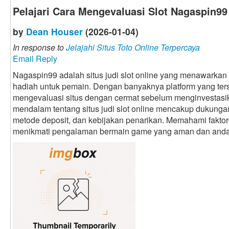
Pelajari Cara Mengevaluasi Slot Nagaspin99
by
Dean Houser
(2026-01-04)
In response to
Jelajahi Situs Toto Online Terpercaya
Email Reply
Nagaspin99 adalah situs judi slot online yang menawarka
hadiah untuk pemain. Dengan banyaknya platform yang terse
mengevaluasi situs dengan cermat sebelum menginvestasik
mendalam tentang situs judi slot online mencakup dukung
metode deposit, dan kebijakan penarikan. Memahami faktor
menikmati pengalaman bermain game yang aman dan anda