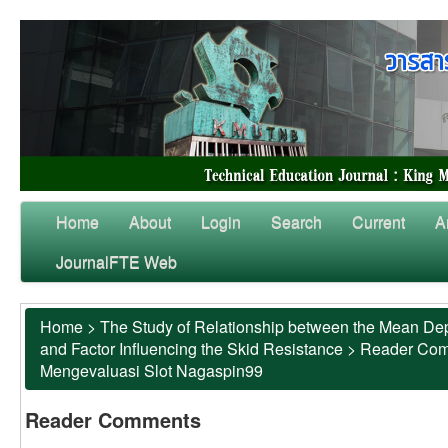
Home
About
Login
Search
Current
A
JournalFTE Web
Home
>
The Study of Relationship between the Mean Dep
and Factor Influencing the Skid Resistance
>
Reader Co
Mengevaluasi Slot Nagaspin99
Reader Comments