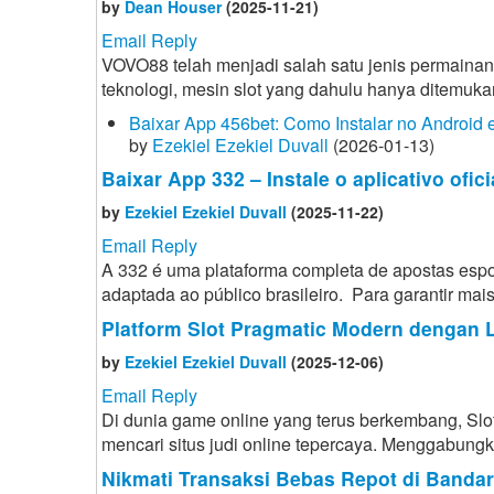
by
Dean Houser
(2025-11-21)
Email Reply
VOVO88 telah menjadi salah satu jenis permainan
teknologi, mesin slot yang dahulu hanya ditemukan 
Baixar App 456bet: Como Instalar no Android 
by
Ezekiel Ezekiel Duvall
(2026-01-13)
Baixar App 332 – Instale o aplicativo ofic
by
Ezekiel Ezekiel Duvall
(2025-11-22)
Email Reply
A 332 é uma plataforma completa de apostas espor
adaptada ao público brasileiro. Para garantir mais
Platform Slot Pragmatic Modern dengan 
by
Ezekiel Ezekiel Duvall
(2025-12-06)
Email Reply
Di dunia game online yang terus berkembang, Slo
mencari situs judi online tepercaya. Menggabun
Nikmati Transaksi Bebas Repot di Bandar