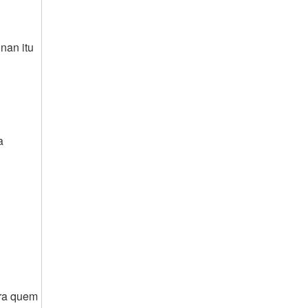
nan itu
a
ara quem