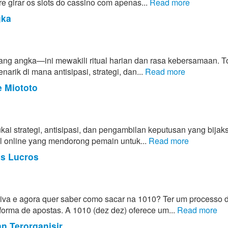
e girar os slots do cassino com apenas...
Read more
gka
ng angka—ini mewakili ritual harian dan rasa kebersamaan. T
rik di mana antisipasi, strategi, dan...
Read more
e Miototo
ai strategi, antisipasi, dan pengambilan keputusan yang bijak
gel online yang mendorong pemain untuk...
Read more
us Lucros
tiva e agora quer saber como sacar na 1010? Ter um processo 
aforma de apostas. A 1010 (dez dez) oferece um...
Read more
n Terorganisir