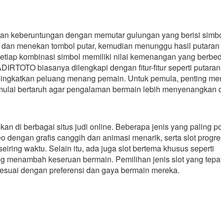
 keberuntungan dengan memutar gulungan yang berisi simbo
 dan menekan tombol putar, kemudian menunggu hasil putaran
tiap kombinasi simbol memiliki nilai kemenangan yang berbed
RTOTO biasanya dilengkapi dengan fitur-fitur seperti putaran 
 meningkatkan peluang menang pemain. Untuk pemula, penting 
ulai bertaruh agar pengalaman bermain lebih menyenangkan 
 di berbagai situs judi online. Beberapa jenis yang paling p
deo dengan grafis canggih dan animasi menarik, serta slot progre
ring waktu. Selain itu, ada juga slot bertema khusus seperti
ang menambah keseruan bermain. Pemilihan jenis slot yang tepa
uai dengan preferensi dan gaya bermain mereka.