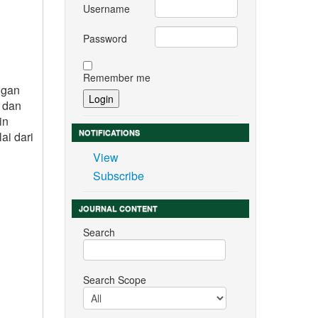
Username
Password
Remember me
ngan
 dan
in
NOTIFICATIONS
ai dari
View
Subscribe
JOURNAL CONTENT
Search
Search Scope