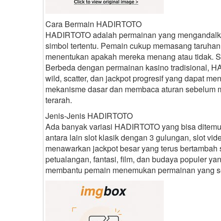
Cara Bermain HADIRTOTO
HADIRTOTO adalah permainan yang mengandalkan
simbol tertentu. Pemain cukup memasang taruhan
menentukan apakah mereka menang atau tidak. Se
Berbeda dengan permainan kasino tradisional, HADI
wild, scatter, dan jackpot progresif yang dapat
mekanisme dasar dan membaca aturan sebelum m
terarah.
Jenis-Jenis HADIRTOTO
Ada banyak variasi HADIRTOTO yang bisa ditemukan
antara lain slot klasik dengan 3 gulungan, slot vi
menawarkan jackpot besar yang terus bertambah sei
petualangan, fantasi, film, dan budaya populer y
membantu pemain menemukan permainan yang ses