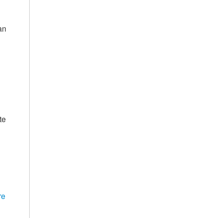
an
te
re