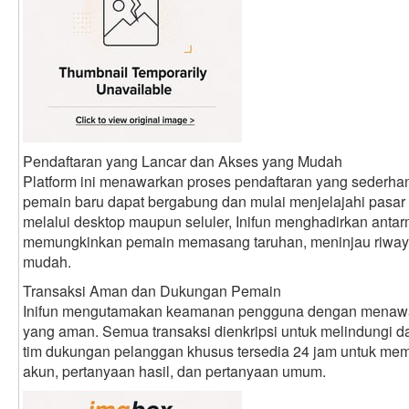
Pendaftaran yang Lancar dan Akses yang Mudah
Platform ini menawarkan proses pendaftaran yang sederha
pemain baru dapat bergabung dan mulai menjelajahi pasar l
melalui desktop maupun seluler, Inifun menghadirkan anta
memungkinkan pemain memasang taruhan, meninjau riwaya
mudah.
Transaksi Aman dan Dukungan Pemain
Inifun mengutamakan keamanan pengguna dengan menawar
yang aman. Semua transaksi dienkripsi untuk melindungi dat
tim dukungan pelanggan khusus tersedia 24 jam untuk m
akun, pertanyaan hasil, dan pertanyaan umum.