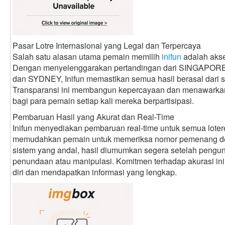
Pasar Lotre Internasional yang Legal dan Terpercaya
Salah satu alasan utama pemain memilih
inifun
adalah akse
Dengan menyelenggarakan pertandingan dari SINGAP
dan SYDNEY, Inifun memastikan semua hasil berasal dari s
Transparansi ini membangun kepercayaan dan menawarkan
bagi para pemain setiap kali mereka berpartisipasi.
Pembaruan Hasil yang Akurat dan Real-Time
Inifun menyediakan pembaruan real-time untuk semua lote
memudahkan pemain untuk memeriksa nomor pemenang de
sistem yang andal, hasil diumumkan segera setelah pengun
penundaan atau manipulasi. Komitmen terhadap akurasi in
diri dan mendapatkan informasi yang lengkap.