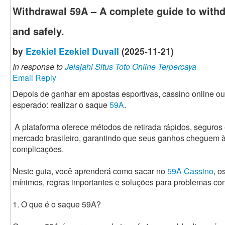
Withdrawal 59A – A complete guide to with
and safely.
by
Ezekiel Ezekiel Duvall
(2025-11-21)
In response to
Jelajahi Situs Toto Online Terpercaya
Email Reply
Depois de ganhar em apostas esportivas, cassino online o
esperado: realizar o saque
59A
.
A plataforma oferece métodos de retirada rápidos, seguros
mercado brasileiro, garantindo que seus ganhos cheguem 
complicações.
Neste guia, você aprenderá como sacar no
59A Cassino
, o
mínimos, regras importantes e soluções para problemas co
1. O que é o saque 59A?