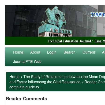
Home
About
Login
Search
Current
A
JournalFTE Web
Home
>
The Study of Relationship between the Mean Dep
and Factor Influencing the Skid Resistance
>
Reader Co
complete guide to...
Reader Comments