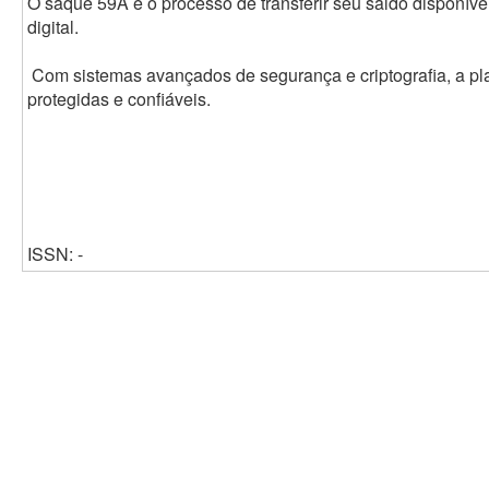
O saque 59A é o processo de transferir seu saldo disponível
digital.
Com sistemas avançados de segurança e criptografia, a pla
protegidas e confiáveis.
ISSN: -