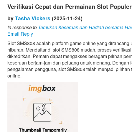
Verifikasi Cepat dan Permainan Slot Popule
by
Tasha Vickers
(2025-11-24)
In response to
Temukan Keseruan dan Hadiah bersama Had
Email Reply
Slot SMS808 adalah platform game online yang dirancang
hiburan. Mendaftar di slot SMS808 mudah, proses verifikasi
dikreditkan. Pemain dapat mengakses beragam pilihan per
keseruan berjam-jam dan peluang untuk menang. Dengan fo
pengalaman pengguna, slot SMS808 telah menjadi pilihan 
online.