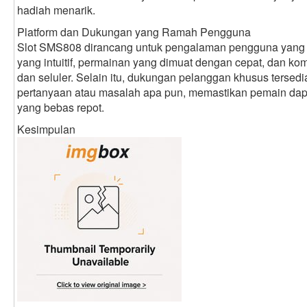
hadiah menarik.
Platform dan Dukungan yang Ramah Pengguna
Slot SMS808 dirancang untuk pengalaman pengguna yang lan
yang intuitif, permainan yang dimuat dengan cepat, dan ko
dan seluler. Selain itu, dukungan pelanggan khusus ters
pertanyaan atau masalah apa pun, memastikan pemain da
yang bebas repot.
Kesimpulan