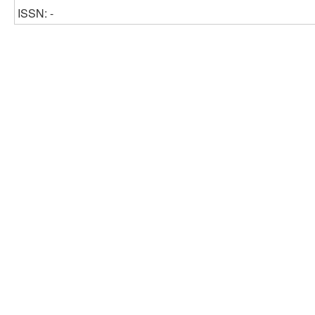
ISSN: -