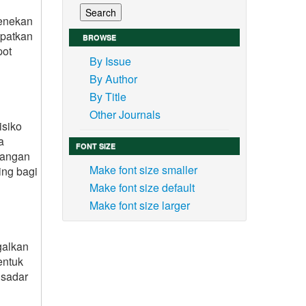
menekan
apatkan
BROWSE
pot
By Issue
By Author
By Title
Other Journals
isiko
a
FONT SIZE
nangan
Make font size smaller
ing bagi
Make font size default
Make font size larger
galkan
entuk
 sadar