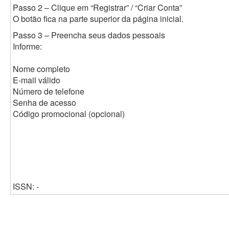
Passo 2 – Clique em “Registrar” / “Criar Conta”
O botão fica na parte superior da página inicial.
Passo 3 – Preencha seus dados pessoais
Informe:
Nome completo
E-mail válido
Número de telefone
Senha de acesso
Código promocional (opcional)
ISSN: -