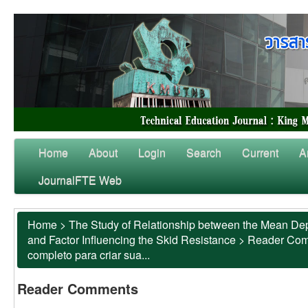
Home
About
Login
Search
Current
A
JournalFTE Web
Home
>
The Study of Relationship between the Mean Dep
and Factor Influencing the Skid Resistance
>
Reader Co
completo para criar sua...
Reader Comments