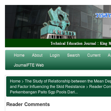
Home
About
Login
Search
Current
A
JournalFTE Web
Home
>
The Study of Relationship between the Mean Dep
and Factor Influencing the Skid Resistance
>
Reader Co
Perkembangan Paito Sgp Pools Dari...
Reader Comments