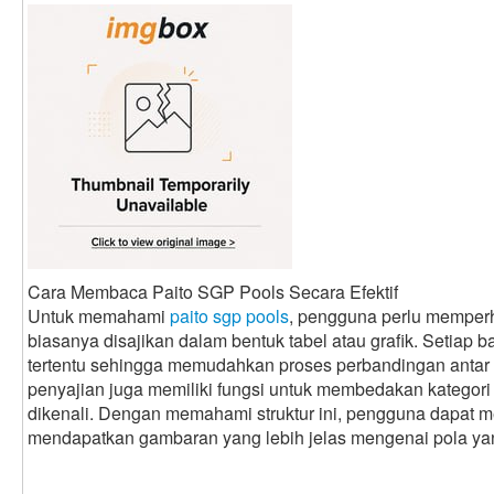
Cara Membaca Paito SGP Pools Secara Efektif
Untuk memahami
paito sgp pools
, pengguna perlu memper
biasanya disajikan dalam bentuk tabel atau grafik. Setiap b
tertentu sehingga memudahkan proses perbandingan antar
penyajian juga memiliki fungsi untuk membedakan kategori 
dikenali. Dengan memahami struktur ini, pengguna dapat 
mendapatkan gambaran yang lebih jelas mengenai pola ya