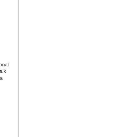
onal
tuk
ya