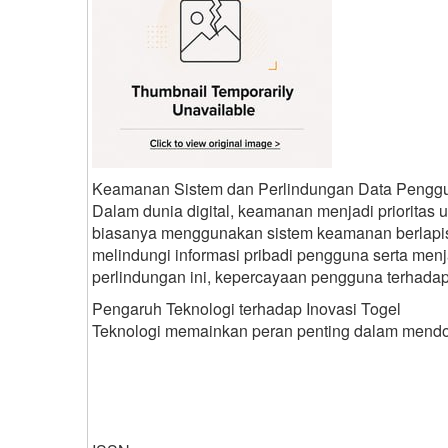
Keamanan Sistem dan Perlindungan Data Pengg
Dalam dunia digital, keamanan menjadi prioritas 
biasanya menggunakan sistem keamanan berlapis s
melindungi informasi pribadi pengguna serta men
perlindungan ini, kepercayaan pengguna terhadap p
Pengaruh Teknologi terhadap Inovasi Togel
Teknologi memainkan peran penting dalam mendo