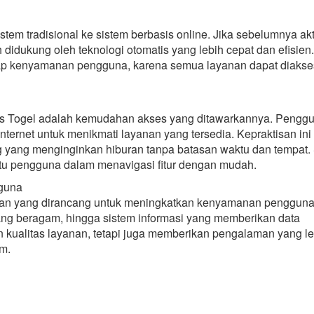
istem tradisional ke sistem berbasis online. Jika sebelumnya akt
 didukung oleh teknologi otomatis yang lebih cepat dan efisien.
dap kenyamanan pengguna, karena semua layanan dapat diakse
tas Togel adalah kemudahan akses yang ditawarkannya. Pengg
nternet untuk menikmati layanan yang tersedia. Kepraktisan ini
g yang menginginkan hiburan tanpa batasan waktu dan tempat. 
ntu pengguna dalam menavigasi fitur dengan mudah.
guna
ulan yang dirancang untuk meningkatkan kenyamanan pengguna
yang beragam, hingga sistem informasi yang memberikan data
an kualitas layanan, tetapi juga memberikan pengalaman yang l
rm.