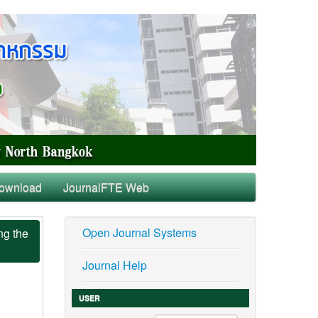
ownload
JournalFTE Web
Open Journal Systems
ng the
Journal Help
USER