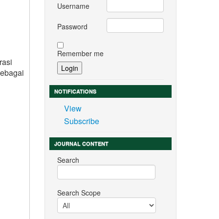
Username
Password
Remember me
rasi
sebagai
NOTIFICATIONS
View
Subscribe
JOURNAL CONTENT
Search
Search Scope