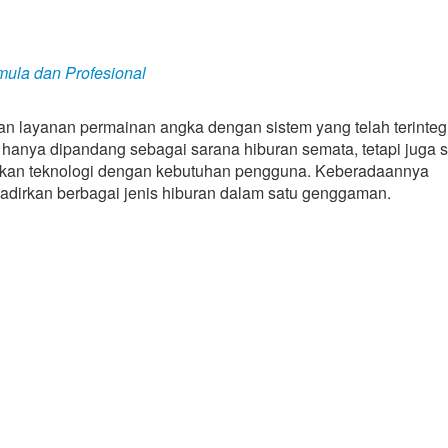
mula dan Profesional
an layanan permainan angka dengan sistem yang telah terinteg
k hanya dipandang sebagai sarana hiburan semata, tetapi juga 
ngkan teknologi dengan kebutuhan pengguna. Keberadaannya
irkan berbagai jenis hiburan dalam satu genggaman.