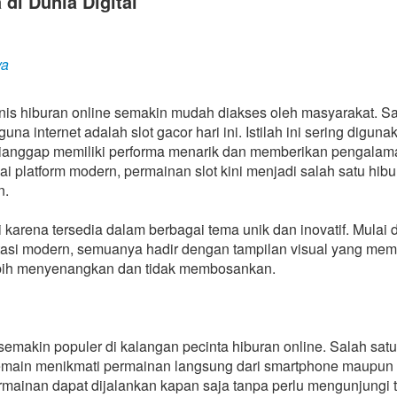
 di Dunia Digital
ya
nis hiburan online semakin mudah diakses oleh masyarakat. S
 internet adalah slot gacor hari ini. Istilah ini sering diguna
dianggap memiliki performa menarik dan memberikan pengalam
i platform modern, permainan slot kini menjadi salah satu hib
n.
 karena tersedia dalam berbagai tema unik dan inovatif. Mulai d
tasi modern, semuanya hadir dengan tampilan visual yang memi
ebih menyenangkan dan tidak membosankan.
semakin populer di kalangan pecinta hiburan online. Salah sat
ain menikmati permainan langsung dari smartphone maupun
ermainan dapat dijalankan kapan saja tanpa perlu mengunjungi 