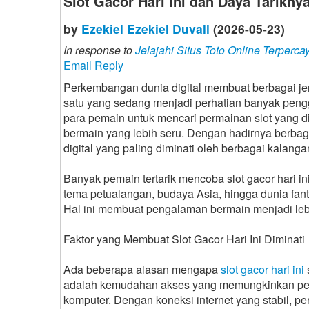
Slot Gacor Hari Ini dan Daya Tariknya
by
Ezekiel Ezekiel Duvall
(2026-05-23)
In response to
Jelajahi Situs Toto Online Terperca
Email Reply
Perkembangan dunia digital membuat berbagai je
satu yang sedang menjadi perhatian banyak pengguna
para pemain untuk mencari permainan slot yang 
bermain yang lebih seru. Dengan hadirnya berbaga
digital yang paling diminati oleh berbagai kalanga
Banyak pemain tertarik mencoba slot gacor hari ini
tema petualangan, budaya Asia, hingga dunia fan
Hal ini membuat pengalaman bermain menjadi l
Faktor yang Membuat Slot Gacor Hari Ini Diminati
Ada beberapa alasan mengapa
slot gacor hari ini
adalah kemudahan akses yang memungkinkan pem
komputer. Dengan koneksi internet yang stabil, p