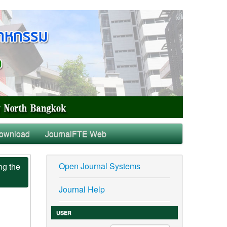
ownload
JournalFTE Web
Open Journal Systems
ng the
Journal Help
USER