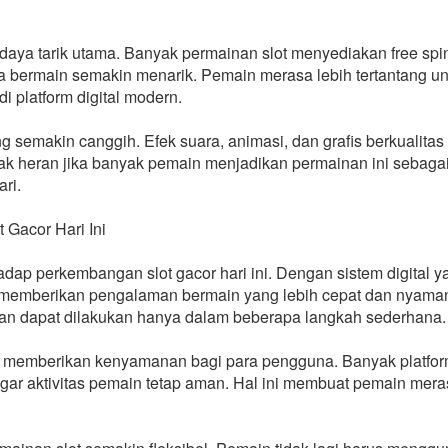
 daya tarik utama. Banyak permainan slot menyediakan free spi
a bermain semakin menarik. Pemain merasa lebih tertantang un
i platform digital modern.
semakin canggih. Efek suara, animasi, dan grafis berkualitas 
idak heran jika banyak pemain menjadikan permainan ini sebaga
ari.
Gacor Hari Ini
dap perkembangan slot gacor hari ini. Dengan sistem digital y
 memberikan pengalaman bermain yang lebih cepat dan nyama
inan dapat dilakukan hanya dalam beberapa langkah sederhana.
uk memberikan kenyamanan bagi para pengguna. Banyak platfo
ar aktivitas pemain tetap aman. Hal ini membuat pemain mera