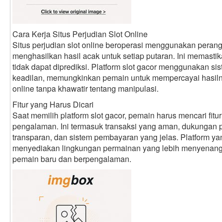
Cara Kerja Situs Perjudian Slot Online
Situs perjudian slot online beroperasi menggunakan peran
menghasilkan hasil acak untuk setiap putaran. Ini memasti
tidak dapat diprediksi. Platform slot gacor menggunakan sis
keadilan, memungkinkan pemain untuk mempercayai hasiln
online tanpa khawatir tentang manipulasi.
Fitur yang Harus Dicari
Saat memilih platform slot gacor, pemain harus mencari fi
pengalaman. Ini termasuk transaksi yang aman, dukungan 
transparan, dan sistem pembayaran yang jelas. Platform yang 
menyediakan lingkungan permainan yang lebih menyenang
pemain baru dan berpengalaman.