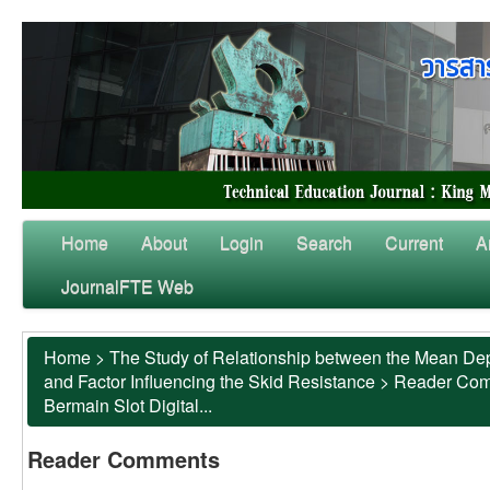
Home
About
Login
Search
Current
A
JournalFTE Web
Home
>
The Study of Relationship between the Mean Dep
and Factor Influencing the Skid Resistance
>
Reader Co
Bermain Slot Digital...
Reader Comments