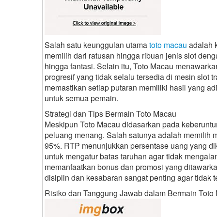
Salah satu keunggulan utama
toto macau
adalah k
memilih dari ratusan hingga ribuan jenis slot den
hingga fantasi. Selain itu, Toto Macau menawarkan f
progresif yang tidak selalu tersedia di mesin slo
memastikan setiap putaran memiliki hasil yang ad
untuk semua pemain.
Strategi dan Tips Bermain Toto Macau
Meskipun Toto Macau didasarkan pada keberuntun
peluang menang. Salah satunya adalah memilih mes
95%. RTP menunjukkan persentase uang yang dike
untuk mengatur batas taruhan agar tidak mengala
memanfaatkan bonus dan promosi yang ditawarkan 
disiplin dan kesabaran sangat penting agar tidak
Risiko dan Tanggung Jawab dalam Bermain Toto