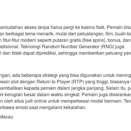
emudahan akses tanpa harus pergi ke kasino fisik. Pemain bis
gan berbagai tema menarik, mulai dari petualangan, film, buah-
itur-fitur modern seperti putaran gratis (free spins), bonus, dan
t tradisional. Teknologi Random Number Generator (RNG) juga
il dan tidak dapat diprediksi, sehingga memberikan peluang y
gan, ada beberapa strategi yang bisa digunakan untuk menin
in slot dengan Return to Player (RTP) yang tinggi, biasanya 
mbalikan kepada pemain dalam jangka panjang. Selain itu, p
mi kerugian besar dalam waktu singkat. Pemain juga disaranka
oleh situs judi online untuk memperbesar modal bermain. Tera
 terbawa emosi saat mengalami kekalahan.
 Macau