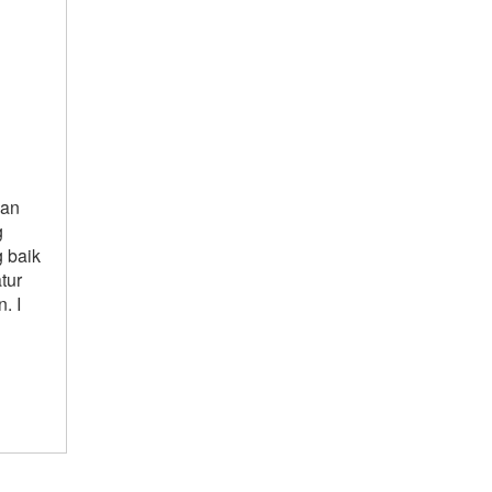
nan
g
 baik
tur
. I