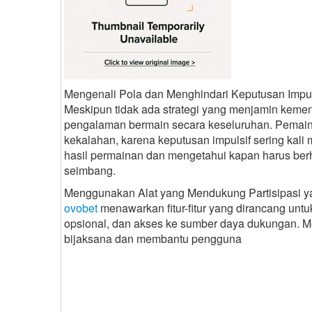
Mengenali Pola dan Menghindari Keputusan Impul
Meskipun tidak ada strategi yang menjamin kemen
pengalaman bermain secara keseluruhan. Pemain h
kekalahan, karena keputusan impulsif sering kali
hasil permainan dan mengetahui kapan harus ber
seimbang.
Menggunakan Alat yang Mendukung Partisipasi 
ovobet
menawarkan fitur-fitur yang dirancang un
opsional, dan akses ke sumber daya dukungan. M
bijaksana dan membantu pengguna