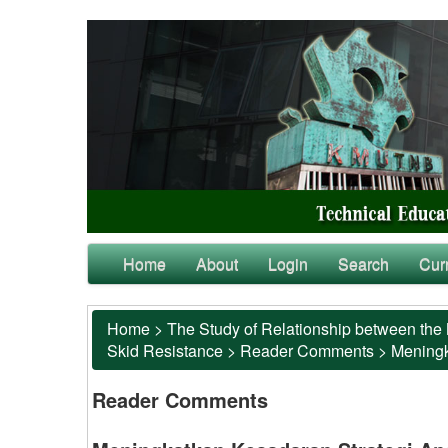
Home
About
Login
Search
Cur
Home
>
The Study of Relationship between the 
Skid Resistance
>
Reader Comments
>
Meningk
Reader Comments