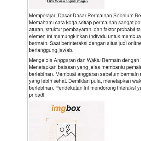
Mempelajari Dasar-Dasar Permainan Sebelum Be
Memahami cara kerja setiap permainan sangat pen
aturan, struktur pembayaran, dan faktor probabil
elemen ini memungkinkan individu untuk membuat
bermain. Saat berinteraksi dengan situs judi onli
bertanggung jawab.
Mengelola Anggaran dan Waktu Bermain dengan 
Menetapkan batasan yang jelas membantu pemain
berlebihan. Membuat anggaran sebelum bermain
yang lebih sehat. Demikian pula, menetapkan w
berlebihan. Pendekatan ini mendorong interaksi 
pribadi.