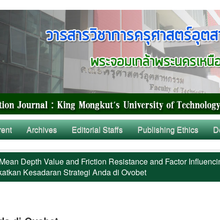
rent
Archives
Editorial Staffs
Publishing Ethics
D
Mean Depth Value and Friction Resistance and Factor Influenci
atkan Kesadaran Strategi Anda di Ovobet