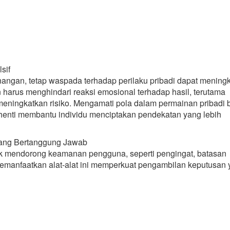
sif
angan, tetap waspada terhadap perilaku pribadi dapat mening
arus menghindari reaksi emosional terhadap hasil, terutama
 meningkatkan risiko. Mengamati pola dalam permainan pribadi
henti membantu individu menciptakan pendekatan yang lebih
yang Bertanggung Jawab
tuk mendorong keamanan pengguna, seperti pengingat, batasan
emanfaatkan alat-alat ini memperkuat pengambilan keputusan