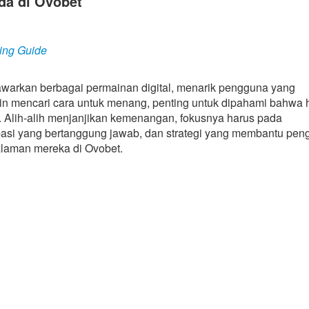
da di Ovobet
ing Guide
nawarkan berbagai permainan digital, menarik pengguna yang
in mencari cara untuk menang, penting untuk dipahami bahwa h
 Alih-alih menjanjikan kemenangan, fokusnya harus pada
ipasi yang bertanggung jawab, dan strategi yang membantu pe
laman mereka di Ovobet.