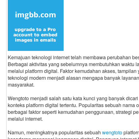
Kemajuan teknologi internet telah membawa perubahan bes
Berbagai aktivitas yang sebelumnya membutuhkan waktu la
melalui platform digital. Faktor kemudahan akses, tampila
teknologi modern menjadi alasan mengapa banyak layanan
masyarakat.
Wengtoto menjadi salah satu kata kunci yang banyak dicari
konteks platform digital tertentu. Popularitas sebuah nama 
berbagai faktor seperti kemudahan penggunaan, strategi p
melalui internet.
Namun, meningkatnya popularitas sebuah
wengtoto
platfor