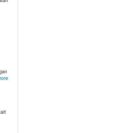
alah
ngan
more
ait