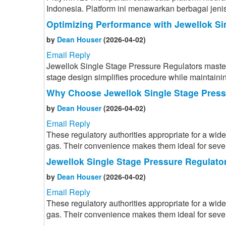
Indonesia. Platform ini menawarkan berbagai jen
Optimizing Performance with Jewellok Si
by
Dean Houser
(2026-04-02)
Email Reply
Jewellok Single Stage Pressure Regulators master 
stage design simplifies procedure while maintaini
Why Choose Jewellok Single Stage Press
by
Dean Houser
(2026-04-02)
Email Reply
These regulatory authorities appropriate for a wide
gas. Their convenience makes them ideal for seve
Jewellok Single Stage Pressure Regulato
by
Dean Houser
(2026-04-02)
Email Reply
These regulatory authorities appropriate for a wide
gas. Their convenience makes them ideal for seve