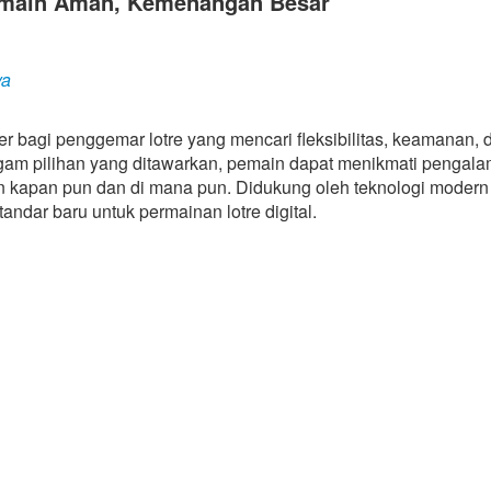
ermain Aman, Kemenangan Besar
ya
ler bagi penggemar lotre yang mencari fleksibilitas, keamanan, 
m pilihan yang ditawarkan, pemain dapat menikmati pengal
kapan pun dan di mana pun. Didukung oleh teknologi modern
andar baru untuk permainan lotre digital.