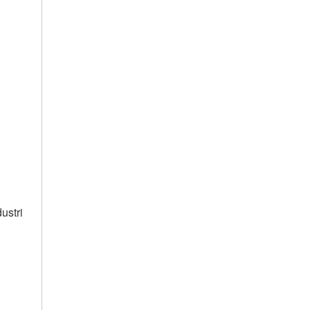
n
ustri