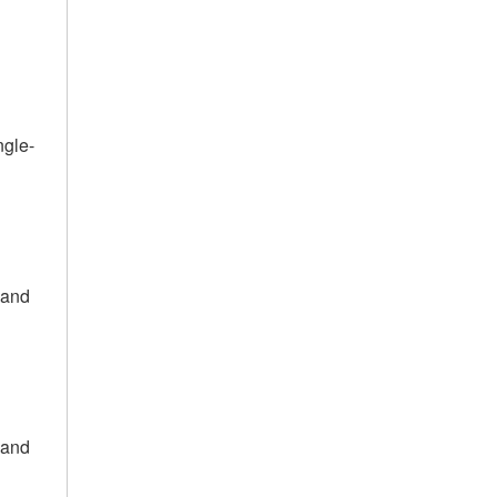
ngle-
 and
 and