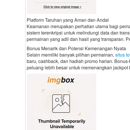
Platform Taruhan yang Aman dan Andal
Keamanan merupakan perhatian utama bagi pemain
sistem terenkripsi untuk melindungi data dan tran
permainan yang adil dan hasil yang transparan. 
Bonus Menarik dan Potensi Kemenangan Nyata
Selain memiliki banyak pilihan permainan,
situs t
baru, cashback, dan hadiah promo harian. Bonu
peluang lebih besar untuk memenangkan jackpot b