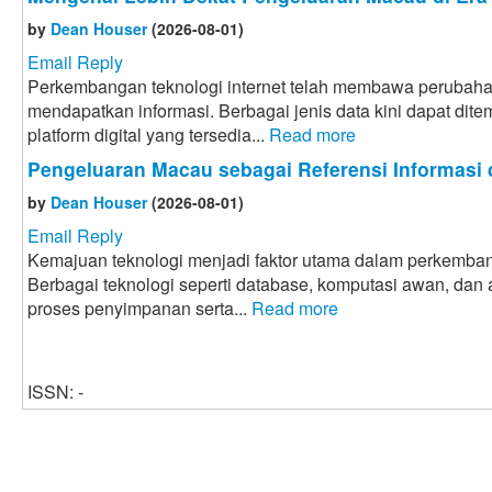
by
Dean Houser
(2026-08-01)
Email Reply
Perkembangan teknologi internet telah membawa perubaha
mendapatkan informasi. Berbagai jenis data kini dapat di
platform digital yang tersedia...
Read more
Pengeluaran Macau sebagai Referensi Informasi 
by
Dean Houser
(2026-08-01)
Email Reply
Kemajuan teknologi menjadi faktor utama dalam perkembanga
Berbagai teknologi seperti database, komputasi awan, dan 
proses penyimpanan serta...
Read more
ISSN: -