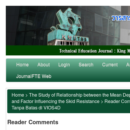
Home
About
Login
Search
Current
A
JournalFTE Web
Home
>
The Study of Relationship between the Mean Dep
and Factor Influencing the Skid Resistance
>
Reader Co
Tanpa Batas di VIOS4D
Reader Comments