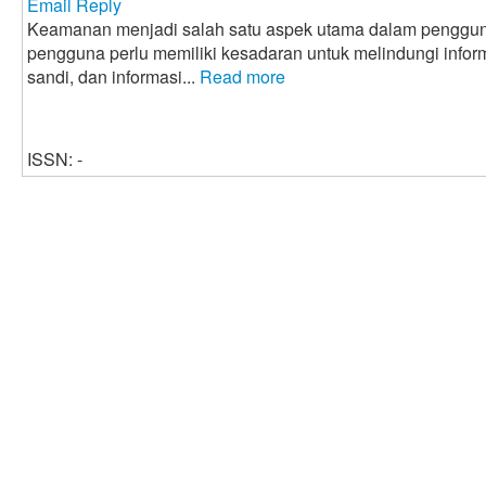
Email Reply
Keamanan menjadi salah satu aspek utama dalam penggunaa
pengguna perlu memiliki kesadaran untuk melindungi informa
sandi, dan informasi...
Read more
ISSN: -