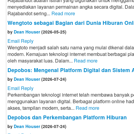
Rajabandot adalah istilah yang digunakan untuk menggamba
menyediakan layanan permainan angka secara digital. Dal
Rajabandot sering...
Read more
Wengtoto sebagai Bagian dari Dunia Hiburan Onl
by
Dean Houser
(2026-05-25)
Email Reply
Wengtoto menjadi salah satu nama yang mulai dikenal dal
modern. Kemajuan teknologi internet membuat berbagai pl
oleh masyarakat luas. Dalam...
Read more
Depobos: Mengenal Platform Digital dan Sistem 
by
Dean Houser
(2026-07-24)
Email Reply
Perkembangan teknologi internet telah membawa banyak p
menggunakan layanan digital. Berbagai platform online 
akses, tampilan modern, serta...
Read more
Depobos dan Perkembangan Platform Hiburan
by
Dean Houser
(2026-07-24)