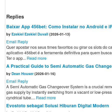
Replies
Baixar App 456bet: Como Instalar no Android e i
by
Ezekiel Ezekiel Duvall
(2026-01-13)
Email Reply
Quer apostar nos seus times favoritos ou girar os slots do
aplicativo 456bet é a ferramenta definitiva para quem busca
Ter o app...
Read more
A Practical Guide to Semi Automatic Gas Chang
by
Dean Houser
(2026-01-16)
Email Reply
A Semi Automatic Gas Changeover System is a crucial rem
gas supply by instantly switching from a vacant or low-press
cyndrical tube....
Read more
Evostoto sebagai Solusi Hiburan Digital Modern