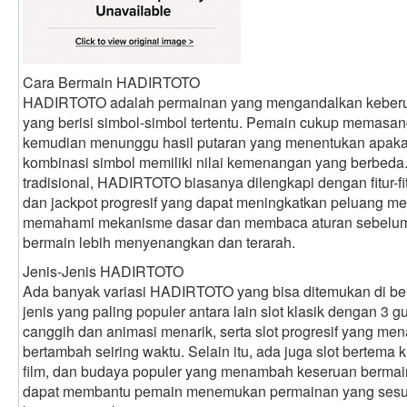
Cara Bermain HADIRTOTO
HADIRTOTO adalah permainan yang mengandalkan keberu
yang berisi simbol-simbol tertentu. Pemain cukup memasan
kemudian menunggu hasil putaran yang menentukan apakah
kombinasi simbol memiliki nilai kemenangan yang berbed
tradisional, HADIRTOTO biasanya dilengkapi dengan fitur-fitur
dan jackpot progresif yang dapat meningkatkan peluang m
memahami mekanisme dasar dan membaca aturan sebelum 
bermain lebih menyenangkan dan terarah.
Jenis-Jenis HADIRTOTO
Ada banyak variasi HADIRTOTO yang bisa ditemukan di berb
jenis yang paling populer antara lain slot klasik dengan 3 g
canggih dan animasi menarik, serta slot progresif yang me
bertambah seiring waktu. Selain itu, ada juga slot bertema k
film, dan budaya populer yang menambah keseruan bermain.
dapat membantu pemain menemukan permainan yang sesua