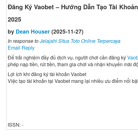
Đăng Ký Vaobet – Hướng Dẫn Tạo Tài Khoả
2025
by
Dean Houser
(2025-11-27)
In response to
Jelajahi Situs Toto Online Terpercaya
Email Reply
Để trải nghiệm đầy đủ dịch vụ, người chơi cần đăng ký
Vaob
phép nạp tiền, rút tiền, tham gia chơi và nhận khuyến mãi đ
Lợi ích khi đăng ký tài khoản Vaobet
Việc tạo tài khoản tại Vaobet mang lại nhiều ưu điểm nổi bật
ISSN: -