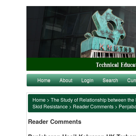
Home
About
Login
Search
Cur
Home
>
The Study of Relationship between the 
Skid Resistance
>
Reader Comments
>
Penjaba
Reader Comments