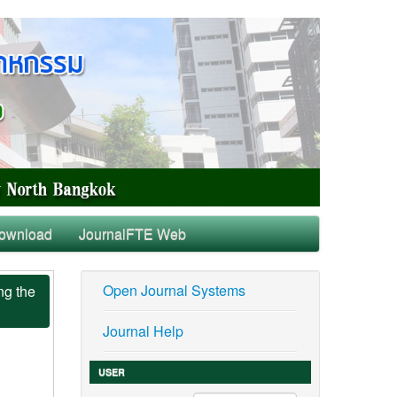
ownload
JournalFTE Web
Open Journal Systems
ng the
Journal Help
USER