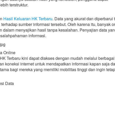
bih terstruktur.
an
Hasil Keluaran HK Terbaru
. Data yang akurat dan diperbarui 
rhadap sumber informasi tersebut. Oleh karena itu, banyak o
n dalam menyajikan hasil tanpa kesalahan. Penyajian data yan
esalahpahaman informasi.
a Online
HK Terbaru kini dapat diakses dengan mudah melalui berbaga
 koneksi internet untuk mendapatkan informasi kapan saja da
ma bagi mereka yang memiliki mobilitas tinggi dan ingin teta
nsi Data