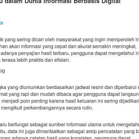
u dalam Dunia Informasi Berbasis Digital
ya
ik yang sering dicari oleh masyarakat yang ingin memperoleh i
utuhan akan informasi yang cepat dan akurat semakin meningkat,
 adanya penyajian hasil terbaru, pengguna dapat mengetahui i
erasa lebih praktis dan efisien.
ka yang diumumkan berdasarkan jadwal resmi dan diperbarui 
format yang rapi dan mudah dibaca agar pengguna dapat langsu
enjadi poin penting karena hasil keluaran ini sering dijadika
g mengikuti perkembangannya secara rutin.
aru berfungsi sebagai sumber informasi utama untuk mengetah
 itu, data ini juga dimanfaatkan sebagai arsip pencatatan yang b
engan adanya catatan hasil yang konsisten, pengguna dapat