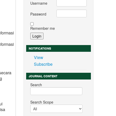
Username
Password
Remember me
nformasi
nformasi
NOTIFICATIONS
View
Subscribe
secara
JOURNAL CONTENT
ng
n
Search
Search Scope
ui
isa