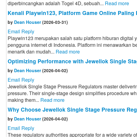
diperbincangkan adalah Togel 4D, sebuah...
Read more
Kenali Playwin123, Platform Game Online Paling
by
Dean Houser
(2026-03-31)
Email Reply
Playwin123 merupakan salah satu platform hiburan digital 
pengguna internet di Indonesia. Platform ini menawarkan b
menarik dan mudah...
Read more
Optimizing Performance with Jewellok Single St
by
Dean Houser
(2026-04-02)
Email Reply
Jewellok Single Stage Pressure Regulators master deliverin
pressure. Their single-stage design simplifies procedure wh
making them...
Read more
Why Choose Jewellok Single Stage Pressure Reg
by
Dean Houser
(2026-04-02)
Email Reply
These regulatory authorities appropriate for a wide variety o