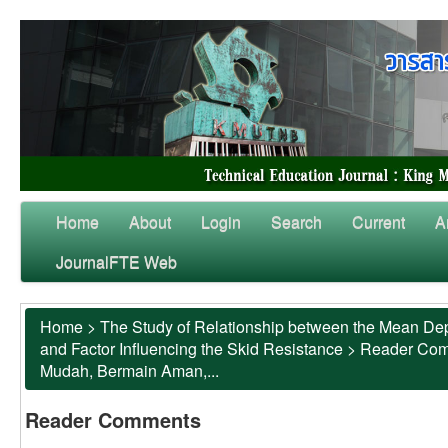
Home
About
Login
Search
Current
A
JournalFTE Web
Home
>
The Study of Relationship between the Mean Dep
and Factor Influencing the Skid Resistance
>
Reader Co
Mudah, Bermain Aman,...
Reader Comments