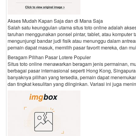
Akses Mudah Kapan Saja dan di Mana Saja
Salah satu keunggulan utama situs toto online adalah aks
taruhan menggunakan ponsel pintar, tablet, atau komputer 
mengunjungi bandar judi fisik atau menunggu dalam antrea
pemain dapat masuk, memilih pasar favorit mereka, dan mula
Beragam Pilihan Pasar Lotere Populer
Situs toto online menawarkan beragam jenis permainan, mu
berbagai pasar internasional seperti Hong Kong, Singapur
banyaknya pilihan yang tersedia, pemain dapat menemukan 
dan tingkat kesulitan yang diinginkan. Variasi ini juga me