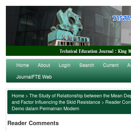
Home
About
Login
Search
Current
A
JournalFTE Web
Home
>
The Study of Relationship between the Mean Dep
and Factor Influencing the Skid Resistance
>
Reader Co
Demo dalam Permainan Modern
Reader Comments