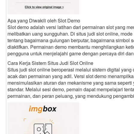
Apa yang Diwakili oleh Slot Demo
Slot demo adalah versi latihan dari permainan slot yang 
melibatkan uang sungguhan. Di situs judi slot online, mo
tentang bagaimana gulungan berputar, bagaimana simbol se
diaktifkan. Permainan demo membantu menghilangkan ket
pengguna untuk menjelajahi game dengan percaya diri dan 
Cara Kerja Sistem Situs Judi Slot Online
Situs judi slot online beroperasi melalui sistem digital ya
acak dan permainan yang adil. Versi slot demo menampilka
mensimulasikan aturan dan mekanisme yang sama seperti
standar. Melalui sesi demo, pemain dapat mempelajari tent
permainan, dan peran peluang, yang mendukung pengambil