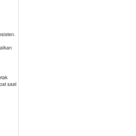
sisten.
dalkan
.
etak
at saat