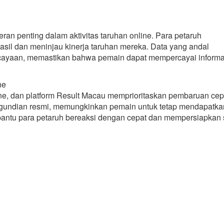
an penting dalam aktivitas taruhan online. Para petaruh
sil dan meninjau kinerja taruhan mereka. Data yang andal
yaan, memastikan bahwa pemain dapat mempercayai informa
ne
ine, dan platform Result Macau memprioritaskan pembaruan cep
engundian resmi, memungkinkan pemain untuk tetap mendapatka
antu para petaruh bereaksi dengan cepat dan mempersiapkan s