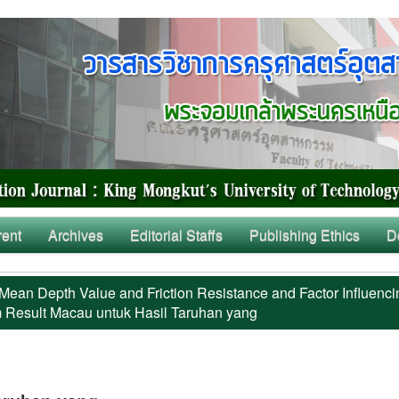
rent
Archives
Editorial Staffs
Publishing Ethics
D
Mean Depth Value and Friction Resistance and Factor Influenci
m Result Macau untuk Hasil Taruhan yang