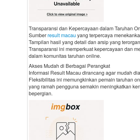
Transparansi dan Kepercayaan dalam Taruhan On
Sumber
result macau
yang terpercaya menekankan 
Tampilan hasil yang detail dan arsip yang teror
Transparansi ini memperkuat kepercayaan dan men
dalam komunitas taruhan online.
Akses Mudah di Berbagai Perangkat
Informasi Result Macau dirancang agar mudah dia
Fleksibilitas ini memungkinkan pemain taruhan on
yang ramah pengguna semakin meningkatkan ken
bepergian.