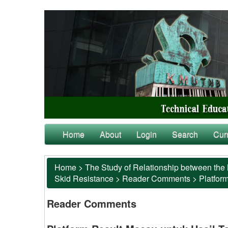
Home
About
Login
Search
Cur
Home
>
The Study of Relationship between the 
Skid Resistance
>
Reader Comments
>
Platfor
Reader Comments