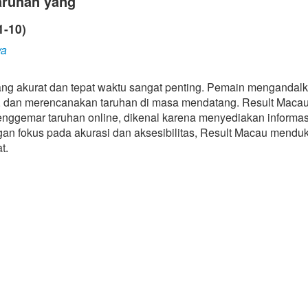
aruhan yang
1-10)
ya
yang akurat dan tepat waktu sangat penting. Pemain mengandal
en, dan merencanakan taruhan di masa mendatang. Result Macau
penggemar taruhan online, dikenal karena menyediakan informa
engan fokus pada akurasi dan aksesibilitas, Result Macau mendu
t.