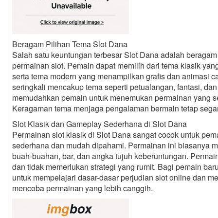
Beragam Pilihan Tema Slot Dana
Salah satu keuntungan terbesar Slot Dana adalah beragam
permainan slot. Pemain dapat memilih dari tema klasik ya
serta tema modern yang menampilkan grafis dan animasi c
seringkali mencakup tema seperti petualangan, fantasi, da
memudahkan pemain untuk menemukan permainan yang se
Keragaman tema menjaga pengalaman bermain tetap sega
Slot Klasik dan Gameplay Sederhana di Slot Dana
Permainan slot klasik di Slot Dana sangat cocok untuk pe
sederhana dan mudah dipahami. Permainan ini biasanya men
buah-buahan, bar, dan angka tujuh keberuntungan. Permai
dan tidak memerlukan strategi yang rumit. Bagi pemain baru
untuk mempelajari dasar-dasar perjudian slot online dan 
mencoba permainan yang lebih canggih.