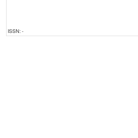
ISSN: -