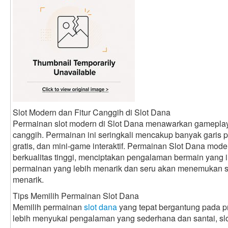
Slot Modern dan Fitur Canggih di Slot Dana
Permainan slot modern di Slot Dana menawarkan gameplay 
canggih. Permainan ini seringkali mencakup banyak garis 
gratis, dan mini-game interaktif. Permainan Slot Dana moder
berkualitas tinggi, menciptakan pengalaman bermain yang 
permainan yang lebih menarik dan seru akan menemukan s
menarik.
Tips Memilih Permainan Slot Dana
Memilih permainan
slot dana
yang tepat bergantung pada p
lebih menyukai pengalaman yang sederhana dan santai, slot