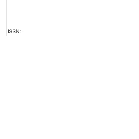
ISSN: -