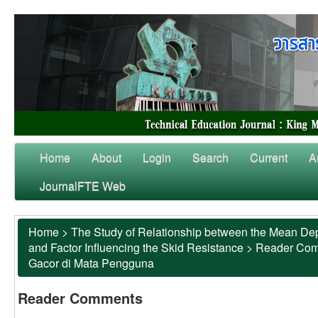
Home
About
Login
Search
Current
A
JournalFTE Web
Home
>
The Study of Relationship between the Mean Dep
and Factor Influencing the Skid Resistance
>
Reader Co
Gacor di Mata Pengguna
Reader Comments