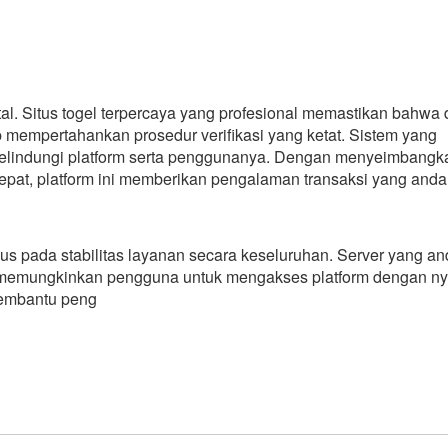
ital. Situs togel terpercaya yang profesional memastikan bahwa 
 mempertahankan prosedur verifikasi yang ketat. Sistem yang
elindungi platform serta penggunanya. Dengan menyeimbangk
at, platform ini memberikan pengalaman transaksi yang anda
us pada stabilitas layanan secara keseluruhan. Server yang an
, memungkinkan pengguna untuk mengakses platform dengan n
membantu peng