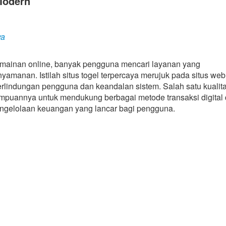
Modern
ya
rmainan online, banyak pengguna mencari layanan yang
manan. Istilah situs togel terpercaya merujuk pada situs web
erlindungan pengguna dan keandalan sistem. Salah satu kualit
emampuannya untuk mendukung berbagai metode transaksi digital
pengelolaan keuangan yang lancar bagi pengguna.