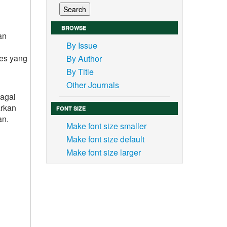
BROWSE
an
By Issue
es yang
By Author
By Title
Other Journals
bagai
arkan
FONT SIZE
an.
Make font size smaller
Make font size default
Make font size larger