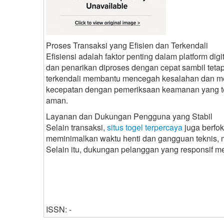
Proses Transaksi yang Efisien dan Terkendali
Efisiensi adalah faktor penting dalam platform dig
dan penarikan diproses dengan cepat sambil tetap
terkendali membantu mencegah kesalahan dan m
kecepatan dengan pemeriksaan keamanan yang tep
aman.
Layanan dan Dukungan Pengguna yang Stabil
Selain transaksi,
situs togel terpercaya
juga berfok
meminimalkan waktu henti dan gangguan teknis
Selain itu, dukungan pelanggan yang responsif 
ISSN: -