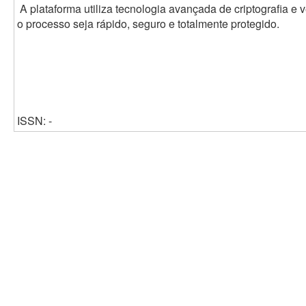
A plataforma utiliza tecnologia avançada de criptografia e v
o processo seja rápido, seguro e totalmente protegido.
ISSN: -