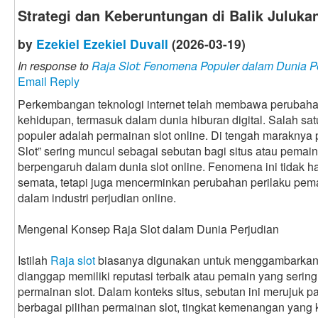
Strategi dan Keberuntungan di Balik Julukan
by
Ezekiel Ezekiel Duvall
(2026-03-19)
In response to
Raja Slot: Fenomena Populer dalam Dunia P
Email Reply
Perkembangan teknologi internet telah membawa perubaha
kehidupan, termasuk dalam dunia hiburan digital. Salah sa
populer adalah permainan slot online. Di tengah maraknya pla
Slot” sering muncul sebagai sebutan bagi situs atau pemai
berpengaruh dalam dunia slot online. Fenomena ini tidak 
semata, tetapi juga mencerminkan perubahan perilaku pema
dalam industri perjudian online.
Mengenal Konsep Raja Slot dalam Dunia Perjudian
Istilah
Raja slot
biasanya digunakan untuk menggambarkan p
dianggap memiliki reputasi terbaik atau pemain yang seri
permainan slot. Dalam konteks situs, sebutan ini merujuk
berbagai pilihan permainan slot, tingkat kemenangan yang k