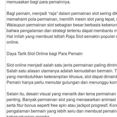
memuaskan bagi para pemainnya.
Bagi pemain, menjadi “raja” dalam permainan slot sering 
memahami pola permainan, memilih mesin slot yang tepat, 
Walaupun permainan slot sebagian besar berbasis keberu
bahwa pengalaman dan strategi tertentu dapat membantu
Hal inilah yang membuat istilah Raja Slot semakin populer
online.
Daya Tarik Slot Online bagi Para Pemain
Slot online menjadi salah satu jenis permainan paling dimina
Salah satu alasan utamanya adalah kemudahan bermain. Ti
yang membutuhkan keterampilan khusus, slot dapat dimai
Pemain hanya perlu memutar gulungan dan menunggu kom
Selain itu, desain visual yang menarik dan tema permainan
penting. Banyak permainan slot yang menawarkan animasi 
serta fitur bonus seperti free spin atau jackpot progresif. 
pengalaman bermain yang lebih seru dan membuat pemain 
keberuntungan mereka.