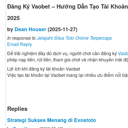
Đăng Ký Vaobet – Hướng Dẫn Tạo Tài Khoả
2025
by
Dean Houser
(2025-11-27)
In response to
Jelajahi Situs Toto Online Terpercaya
Email Reply
Để trải nghiệm đầy đủ dịch vụ, người chơi cần đăng ký
Vaob
phép nạp tiền, rút tiền, tham gia chơi và nhận khuyến mãi đ
Lợi ích khi đăng ký tài khoản Vaobet
Việc tạo tài khoản tại Vaobet mang lại nhiều ưu điểm nổi bật
Replies
Strategi Sukses Menang di Evostoto