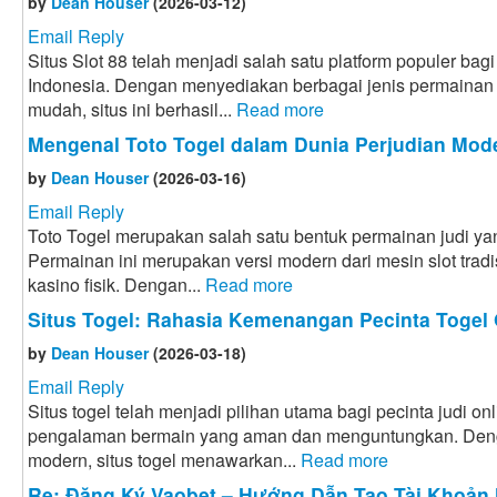
by
Dean Houser
(2026-03-12)
Email Reply
Situs Slot 88 telah menjadi salah satu platform populer bag
Indonesia. Dengan menyediakan berbagai jenis permainan s
mudah, situs ini berhasil...
Read more
Mengenal Toto Togel dalam Dunia Perjudian Mod
by
Dean Houser
(2026-03-16)
Email Reply
Toto Togel merupakan salah satu bentuk permainan judi yang
Permainan ini merupakan versi modern dari mesin slot tradi
kasino fisik. Dengan...
Read more
Situs Togel: Rahasia Kemenangan Pecinta Togel 
by
Dean Houser
(2026-03-18)
Email Reply
Situs togel telah menjadi pilihan utama bagi pecinta judi o
pengalaman bermain yang aman dan menguntungkan. Denga
modern, situs togel menawarkan...
Read more
Re: Đăng Ký Vaobet – Hướng Dẫn Tạo Tài Khoản