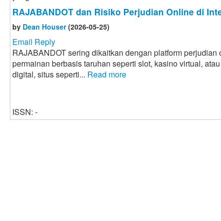
RAJABANDOT dan Risiko Perjudian Online di Int
by
Dean Houser
(2026-05-25)
Email Reply
RAJABANDOT sering dikaitkan dengan platform perjudian 
permainan berbasis taruhan seperti slot, kasino virtual, a
digital, situs seperti...
Read more
ISSN: -