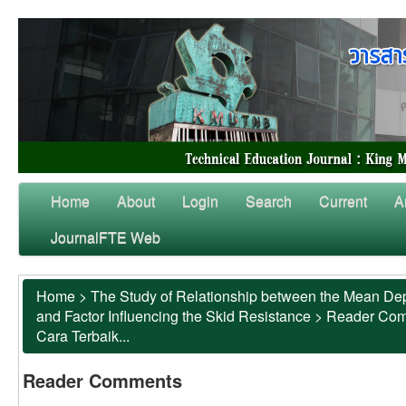
Home
About
Login
Search
Current
A
JournalFTE Web
Home
>
The Study of Relationship between the Mean Dep
and Factor Influencing the Skid Resistance
>
Reader Co
Cara Terbaik...
Reader Comments