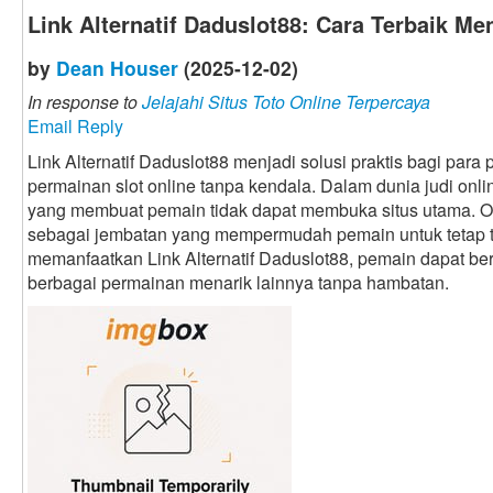
Link Alternatif Daduslot88: Cara Terbaik Men
by
Dean Houser
(2025-12-02)
In response to
Jelajahi Situs Toto Online Terpercaya
Email Reply
Link Alternatif Daduslot88 menjadi solusi praktis bagi par
permainan slot online tanpa kendala. Dalam dunia judi onlin
yang membuat pemain tidak dapat membuka situs utama. Oleh 
sebagai jembatan yang mempermudah pemain untuk tetap 
memanfaatkan Link Alternatif Daduslot88, pemain dapat berm
berbagai permainan menarik lainnya tanpa hambatan.