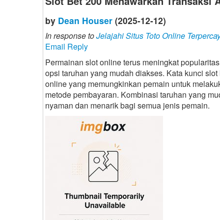
Slot Bet 200 Menawarkan Transaksi
by
Dean Houser
(2025-12-12)
In response to
Jelajahi Situs Toto Online Terperca
Email Reply
Permainan slot online terus meningkat populari
opsi taruhan yang mudah diakses. Kata kunci slot 
online yang memungkinkan pemain untuk melakuk
metode pembayaran. Kombinasi taruhan yang mud
nyaman dan menarik bagi semua jenis pemain.