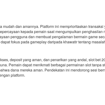
a mudah dan amannya. Platform ini memprioritaskan transaksi
kepercayaan kepada pemain saat mengumpulkan penghasilan 
rcayaan pengguna dan membuat pengalaman bermain game sec
dapat fokus pada gameplay daripada khawatir tentang masala
s, deposit yang aman, dan penarikan yang andal, slot bet 2
na. Pemain dapat menikmati berbagai permainan slot tanpa st
i bahwa dana mereka aman. Pendekatan ini mendorong sesi ber
engan platform.