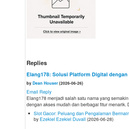
Replies
Elang178: Solusi Platform Digital denga
by
Dean Houser
(2026-06-26)
Email Reply
Elang178 menjadi salah satu nama yang semakin di
dengan akses mudah dan berbagai fitur menarik. D
Slot Gacor: Peluang dan Pengalaman Bermain
by
Ezekiel Ezekiel Duvall
(2026-06-28)