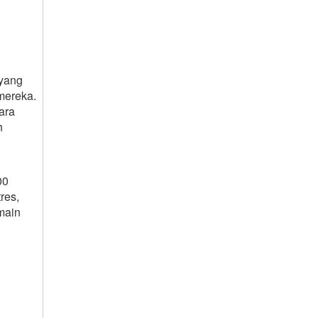
 yang
mereka.
ara
h
00
res,
main