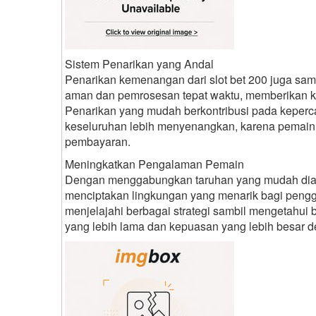
Sistem Penarikan yang Andal
Penarikan kemenangan dari slot bet 200 juga sam
aman dan pemrosesan tepat waktu, memberikan 
Penarikan yang mudah berkontribusi pada kepe
keseluruhan lebih menyenangkan, karena pemain 
pembayaran.
Meningkatkan Pengalaman Pemain
Dengan menggabungkan taruhan yang mudah diakse
menciptakan lingkungan yang menarik bagi penggu
menjelajahi berbagai strategi sambil mengetahu
yang lebih lama dan kepuasan yang lebih besar d