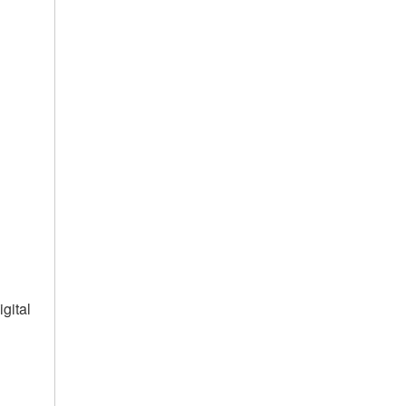
gital