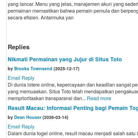
yang lancar. Menu yang jelas, manajemen akun yang sede
permainan memastikan bahwa pemain pemula dan berpenga
secara efisien. Antarmuka yan
Replies
Nikmati Permainan yang Jujur di Situs Toto
by
Brooks Townsend
(2025-12-17)
Email Reply
Di dunia lotere online, kepercayaan dan keadilan sangat 
yang memuaskan. Situs Toto telah mendapatkan pengakuan
memprioritaskan transparansi dan...
Read more
Result Macau: Informasi Penting bagi Pemain Tog
by
Dean Houser
(2026-03-14)
Email Reply
Dalam dunia togel online, result macau menjadi salah satu 