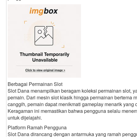
Berbagai Permainan Slot
Slot Dana menampilkan beragam koleksi permainan slot, y
pemain. Dari mesin slot klasik hingga permainan bertema mo
canggih, pemain dapat menikmati gameplay menarik yang 
Keragaman ini memastikan bahwa pengguna selalu menem
untuk dijelajahi.
Platform Ramah Pengguna
Slot Dana dirancang dengan antarmuka yang ramah pengg